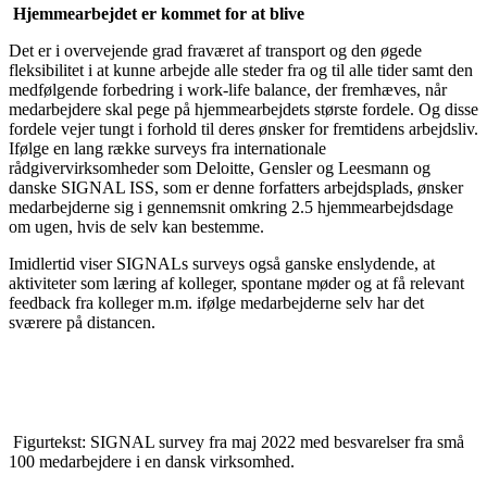
Hjemmearbejdet er kommet for at blive
Det er i overvejende grad fraværet af transport og den øgede
fleksibilitet i at kunne arbejde alle steder fra og til alle tider samt den
medfølgende forbedring i work-life balance, der fremhæves, når
medarbejdere skal pege på hjemmearbejdets største fordele. Og disse
fordele vejer tungt i forhold til deres ønsker for fremtidens arbejdsliv.
Ifølge en lang række surveys fra internationale
rådgivervirksomheder som Deloitte, Gensler og Leesmann og
danske SIGNAL ISS, som er denne forfatters arbejdsplads, ønsker
medarbejderne sig i gennemsnit omkring 2.5 hjemmearbejdsdage
om ugen, hvis de selv kan bestemme.
Imidlertid viser SIGNALs surveys også ganske enslydende, at
aktiviteter som læring af kolleger, spontane møder og at få relevant
feedback fra kolleger m.m. ifølge medarbejderne selv har det
sværere på distancen.
Figurtekst: SIGNAL survey fra maj 2022 med besvarelser fra små
100 medarbejdere i en dansk virksomhed.