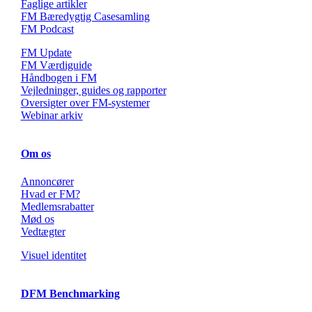
Faglige artikler
FM Bæredygtig Casesamling
FM Podcast
FM Update
FM Værdiguide
Håndbogen i FM
Vejledninger, guides og rapporter
Oversigter over FM-systemer
Webinar arkiv
Om os
Annoncører
Hvad er FM?
Medlemsrabatter
Mød os
Vedtægter
Visuel identitet
DFM Benchmarking