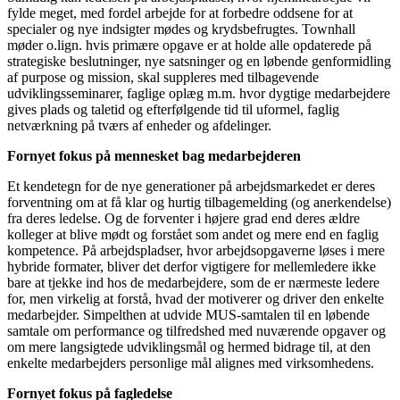
fylde meget, med fordel arbejde for at forbedre oddsene for at
specialer og nye indsigter mødes og krydsbefrugtes. Townhall
møder o.lign. hvis primære opgave er at holde alle opdaterede på
strategiske beslutninger, nye satsninger og en løbende genformidling
af purpose og mission, skal suppleres med tilbagevende
udviklingsseminarer, faglige oplæg m.m. hvor dygtige medarbejdere
gives plads og taletid og efterfølgende tid til uformel, faglig
netværkning på tværs af enheder og afdelinger.
Fornyet fokus på mennesket bag medarbejderen
Et kendetegn for de nye generationer på arbejdsmarkedet er deres
forventning om at få klar og hurtig tilbagemelding (og anerkendelse)
fra deres ledelse. Og de forventer i højere grad end deres ældre
kolleger at blive mødt og forstået som andet og mere end en faglig
kompetence. På arbejdspladser, hvor arbejdsopgaverne løses i mere
hybride formater, bliver det derfor vigtigere for mellemledere ikke
bare at tjekke ind hos de medarbejdere, som de er nærmeste ledere
for, men virkelig at forstå, hvad der motiverer og driver den enkelte
medarbejder. Simpelthen at udvide MUS-samtalen til en løbende
samtale om performance og tilfredshed med nuværende opgaver og
om mere langsigtede udviklingsmål og hermed bidrage til, at den
enkelte medarbejders personlige mål alignes med virksomhedens.
Fornyet fokus på fagledelse