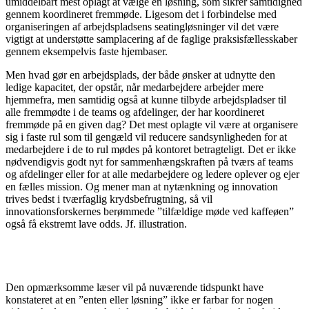
umiddelbart mest oplagt at vælge en løsning, som sikrer samtidighed
gennem koordineret fremmøde. Ligesom det i forbindelse med
organiseringen af arbejdspladsens
seatingløsninger vil det være
vigtigt at understøtte samplacering af de faglige praksisfællesskaber
gennem eksempelvis faste hjembaser.
Men hvad gør en arbejdsplads, der både ønsker at udnytte den
ledige kapacitet, der opstår, når medarbejdere arbejder mere
hjemmefra, men samtidig også at kunne tilbyde arbejdspladser til
alle fremmødte i de teams og afdelinger, der har koordineret
fremmøde på en given dag? Det mest oplagte vil være at organisere
sig i faste rul som til gengæld vil reducere sandsynligheden for at
medarbejdere i de to rul mødes på kontoret betragteligt. Det er ikke
nødvendigvis godt nyt for sammenhængskraften på tværs af teams
og afdelinger eller for at alle medarbejdere og ledere oplever og ejer
en fælles mission. Og mener man at nytænkning og innovation
trives bedst i tværfaglig krydsbefrugtning, så vil
innovationsforskernes berømmede ”tilfældige møde ved kaffeøen”
også få ekstremt lave odds. Jf. illustration.
Den opmærksomme læser vil på nuværende tidspunkt have
konstateret at en ”enten eller løsning” ikke er farbar for nogen