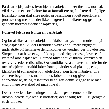
På de arbejdspladser, hvor hjemmearbejdet bliver the new normal,
vil der være et stort behov for at formalisere og facilitere det faglige
lederskab, som skal sikre noget så basalt som et delt repertoire af
processer og metoder, der ikke længere kan indlæres og genlæres
gennem uformel sidemandsoplæring.
Fornyet fokus på kulturelt værtskab
Og for at sikre at medarbejderne faktisk har lyst til at møde ind på
arbejdspladsen, vil det i fremtiden være endnu mere vigtigt at
understøtte og fremhæve de funktioner og værdier, der tilbydes her.
Simpelthen at have et øget fokus på medarbejdernes oplevelse af at
være på arbejdspladsen. Hermed bliver det kulturelle værtskab en
ny, vigtig ledelsesdisciplin. Og samtidig også at have mere øje for de
medarbejdere, der altid løber forrest, når der skal planlægges og
klargøres til sommerfest og julefrokost, som tager initiativer til at
etablere bogklubber, madklubber, løbeklubber og give dem
anerkendelse, tid og ressourcer til at løfte denne vigtige rolle med
endnu mere overskud og initiativkraft.
Det er ikke lette beslutninger, der skal tages i denne tid eller
ukomplicerede nye ledelsesindsatser, der er brug for…. Til gengæld
er de vigtige.