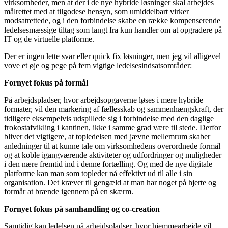
virksomheder, men at der i de nye hybride løsninger skal arbejdes
målrettet med at tilgodese hensyn, som umiddelbart virker
modsatrettede, og i den forbindelse skabe en række kompenserende
ledelsesmæssige tiltag som langt fra kun handler om at opgradere på
IT og de virtuelle platforme.
Der er ingen lette svar eller quick fix løsninger, men jeg vil alligevel
vove et øje og pege på fem vigtige ledelsesindsatsområder:
Fornyet fokus på formål
På arbejdspladser, hvor arbejdsopgaverne løses i mere hybride
formater, vil den markering af fællesskab og sammenhængskraft, der
tidligere eksempelvis udspillede sig i forbindelse med den daglige
frokostafvikling i kantinen, ikke i samme grad være til stede. Derfor
bliver det vigtigere, at topledelsen med jævne mellemrum skaber
anledninger til at kunne tale om virksomhedens overordnede formål
og at koble igangværende aktiviteter og udfordringer og muligheder
i den nære fremtid ind i denne fortælling. Og med de nye digitale
platforme kan man som topleder nå effektivt ud til alle i sin
organisation. Det kræver til gengæld at man har noget på hjerte og
formår at brænde igennem på en skærm.
Fornyet fokus på samhandling og co-creation
Samtidig kan ledelsen på arbejdspladser, hvor hjemmearbejde vil