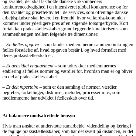
og kvalitet, der skal fastholde danske virksomheders
konkurrencedygtighed i en intensiveret global konkurrence og for
den kvalitet og priseffektivitet i de services, som offentlige danske
arbejdspladser skal levere i en fremtid, hvor velfærdsøkonomien
kommer under yderligere pres af en stigende forsørgerbyrde. Kort
fortalt kan praksisfællesskaber grundlæggende karakteriseres som
sammenhængen mellem følgende tre dimensioner:
– En fælles opgave
– som binder medlemmerne sammen omkring en
fælles forståelse af, hvad opgaven består i, og hvad formålet med
deres praksisfællesskab er.
– Et gensidigt engagement
– som udtrykker medlemmernes
etablering af fælles normer og værdier for, hvordan man er og bliver
en del af praksisfællesskabet.
– Et delt repertoire
– som er den samling af normer, værdier,
begreber, fortællinger, diskurser, metoder, processer m.v., som
medlemmerne har udviklet i fællesskab over tid.
At balancere modsatrettede hensyn
Hvis man ønsker at understøtte samarbejde, videndeling og læring i
de faglige praksisfællesskaber, som har det svært på distancen, er det