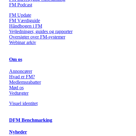
FM Podcast
FM Update
FM Værdiguide
Håndbogen i FM
Vejledninger, guides og rapporter
Oversigter over FM-systemer
Webinar arkiv
Om os
Annoncører
Hvad er FM?
Medlemsrabatter
Mød os
Vedtægter
Visuel identitet
DFM Benchmarking
Nyheder