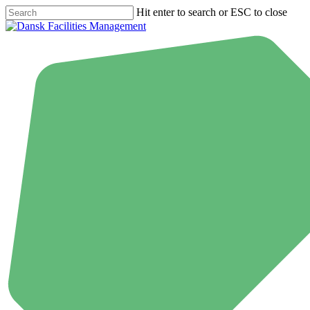
Skip
Hit enter to search or ESC to close
to
Close
main
Search
content