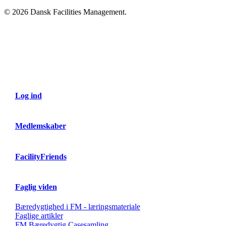
© 2026 Dansk Facilities Management.
Close
Menu
Log ind
Medlemskaber
FacilityFriends
Faglig viden
Bæredygtighed i FM - læringsmateriale
Faglige artikler
FM Bæredygtig Casesamling