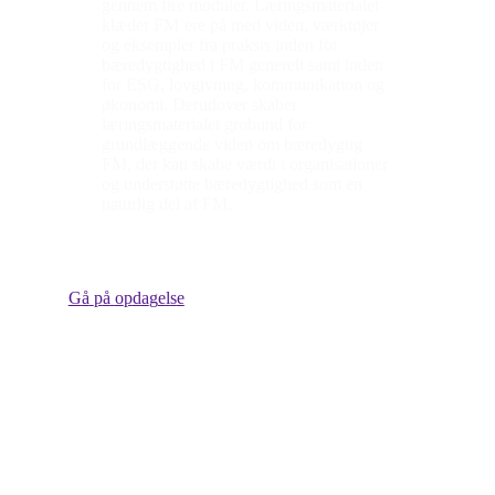
gennem fire moduler. Læringsmaterialet
klæder FM’ere på med viden, værktøjer
og eksempler fra praksis inden for
bæredygtighed i FM generelt samt inden
for ESG, lovgivning, kommunikation og
økonomi. Derudover skaber
læringsmaterialet grobund for
grundlæggende viden om bæredygtig
FM, der kan skabe værdi i organisationer
og understøtte bæredygtighed som en
naturlig del af FM.
G
å
p
å
o
p
d
a
g
e
l
s
e