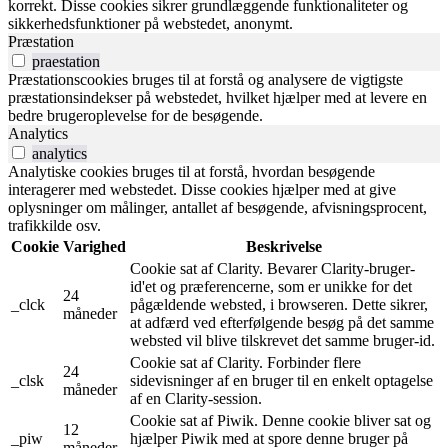
korrekt. Disse cookies sikrer grundlæggende funktionaliteter og
sikkerhedsfunktioner på webstedet, anonymt.
Præstation
praestation
Præstationscookies bruges til at forstå og analysere de vigtigste
præstationsindekser på webstedet, hvilket hjælper med at levere en
bedre brugeroplevelse for de besøgende.
Analytics
analytics
Analytiske cookies bruges til at forstå, hvordan besøgende
interagerer med webstedet. Disse cookies hjælper med at give
oplysninger om målinger, antallet af besøgende, afvisningsprocent,
trafikkilde osv.
Cookie
Varighed
Beskrivelse
Cookie sat af Clarity. Bevarer Clarity-bruger-
id'et og præferencerne, som er unikke for det
24
_clck
pågældende websted, i browseren. Dette sikrer,
måneder
at adfærd ved efterfølgende besøg på det samme
websted vil blive tilskrevet det samme bruger-id.
Cookie sat af Clarity. Forbinder flere
24
_clsk
sidevisninger af en bruger til en enkelt optagelse
måneder
af en Clarity-session.
Cookie sat af Piwik. Denne cookie bliver sat og
12
_piw
hjælper Piwik med at spore denne bruger på
måneder