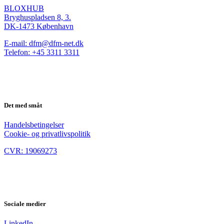
BLOXHUB
Bryghuspladsen 8, 3.
DK-1473 København
E-mail: dfm@dfm-net.dk
Telefon: +45 3311 3311
Det med småt
Handelsbetingelser
Cookie- og privatlivspolitik
CVR: 19069273
Sociale medier
LinkedIn