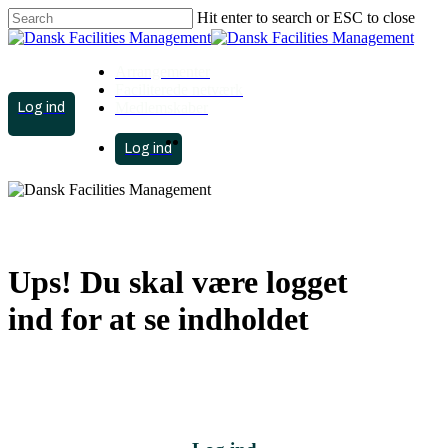
Skip
Hit enter to search or ESC to close
to
Close
main
Search
content
Arrangementer
Faciliterede netværk
account
Medlemskaber
search
Menu
account
search
Menu
Ups! Du skal være logget
ind for at se indholdet