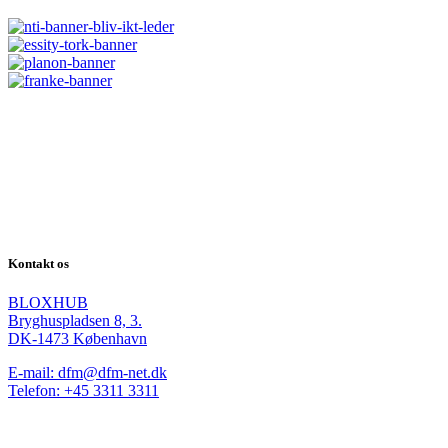
Kontakt os
BLOXHUB
Bryghuspladsen 8, 3.
DK-1473 København
E-mail: dfm@dfm-net.dk
Telefon: +45 3311 3311