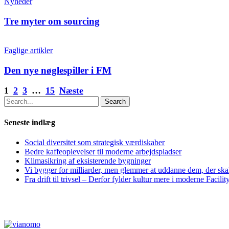
Nyheder
Tre myter om sourcing
Faglige artikler
Den nye nøglespiller i FM
1
2
3
…
15
Næste
Search
Seneste indlæg
Social diversitet som strategisk værdiskaber
Bedre kaffeoplevelser til moderne arbejdspladser
Klimasikring af eksisterende bygninger
Vi bygger for milliarder, men glemmer at uddanne dem, der ska
Fra drift til trivsel – Derfor fylder kultur mere i moderne Faci