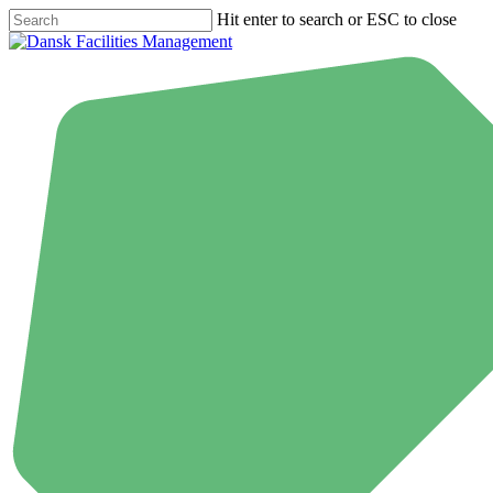
Skip
Hit enter to search or ESC to close
to
Close
main
Search
content