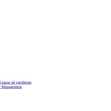
l passe på værdierne
lity Management