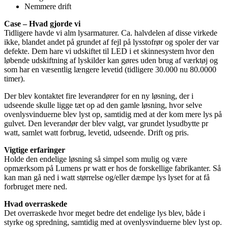
Nemmere drift
Case – Hvad gjorde vi
Tidligere havde vi alm lysarmaturer. Ca. halvdelen af disse virkede
ikke, blandet andet på grundet af fejl på lysstofrør og spoler der var
defekte. Dem hare vi udskiftet til LED i et skinnesystem hvor den
løbende udskiftning af lyskilder kan gøres uden brug af værktøj og
som har en væsentlig længere levetid (tidligere 30.000 nu 80.0000
timer).
Der blev kontaktet fire leverandører for en ny løsning, der i
udseende skulle ligge tæt op ad den gamle løsning, hvor selve
ovenlysvinduerne blev lyst op, samtidig med at der kom mere lys på
gulvet. Den leverandør der blev valgt, var grundet lysudbytte pr
watt, samlet watt forbrug, levetid, udseende. Drift og pris.
Vigtige erfaringer
Holde den endelige løsning så simpel som mulig og være
opmærksom på Lumens pr watt er hos de forskellige fabrikanter. Så
kan man gå ned i watt størrelse og/eller dæmpe lys lyset for at få
forbruget mere ned.
Hvad overraskede
Det overraskede hvor meget bedre det endelige lys blev, både i
styrke og spredning, samtidig med at ovenlysvinduerne blev lyst op.