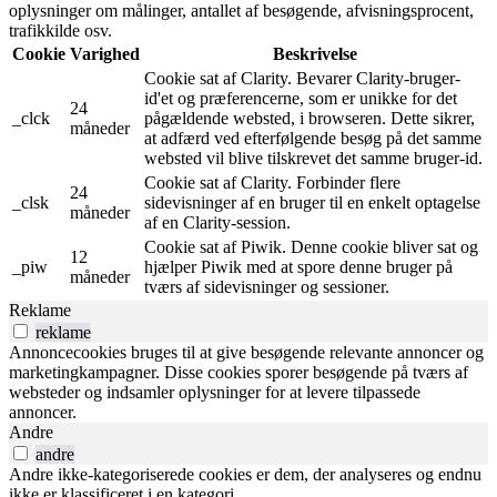
oplysninger om målinger, antallet af besøgende, afvisningsprocent,
trafikkilde osv.
Cookie
Varighed
Beskrivelse
Cookie sat af Clarity. Bevarer Clarity-bruger-
id'et og præferencerne, som er unikke for det
24
_clck
pågældende websted, i browseren. Dette sikrer,
måneder
at adfærd ved efterfølgende besøg på det samme
websted vil blive tilskrevet det samme bruger-id.
Cookie sat af Clarity. Forbinder flere
24
_clsk
sidevisninger af en bruger til en enkelt optagelse
måneder
af en Clarity-session.
Cookie sat af Piwik. Denne cookie bliver sat og
12
_piw
hjælper Piwik med at spore denne bruger på
måneder
tværs af sidevisninger og sessioner.
Reklame
reklame
Annoncecookies bruges til at give besøgende relevante annoncer og
marketingkampagner. Disse cookies sporer besøgende på tværs af
websteder og indsamler oplysninger for at levere tilpassede
annoncer.
Andre
andre
Andre ikke-kategoriserede cookies er dem, der analyseres og endnu
ikke er klassificeret i en kategori.