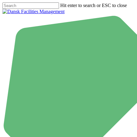
Skip
Hit enter to search or ESC to close
to
Close
main
Search
content