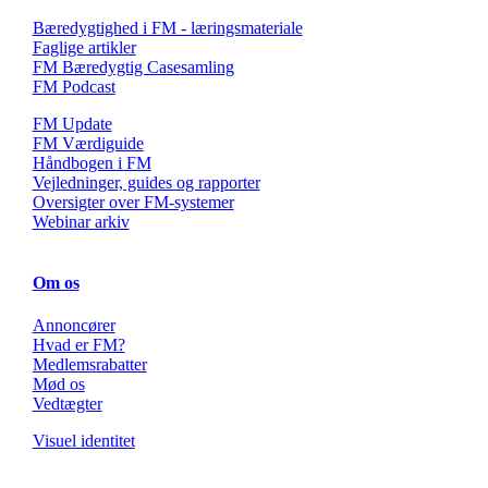
Bæredygtighed i FM - læringsmateriale
Faglige artikler
FM Bæredygtig Casesamling
FM Podcast
FM Update
FM Værdiguide
Håndbogen i FM
Vejledninger, guides og rapporter
Oversigter over FM-systemer
Webinar arkiv
Om os
Annoncører
Hvad er FM?
Medlemsrabatter
Mød os
Vedtægter
Visuel identitet