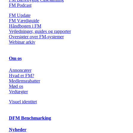
FM Podcast
FM Update
FM Værdiguide
Håndbogen i FM
Vejledninger, guides og rapporter
Oversigter over FM-systemer
Webinar arkiv
Om os
Annoncører
Hvad er FM?
Medlemsrabatter
Mød os
Vedtægter
Visuel identitet
DFM Benchmarking
Nyheder