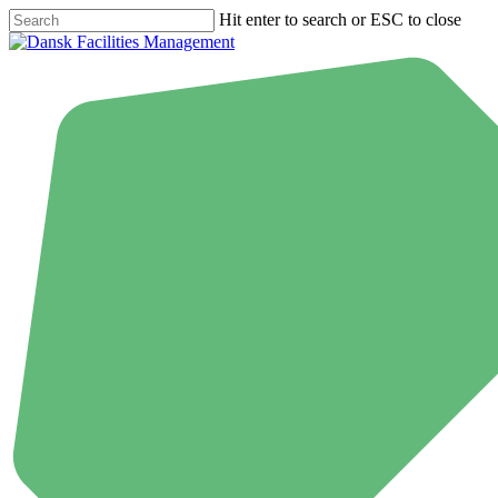
Skip
Hit enter to search or ESC to close
to
Close
main
Search
content