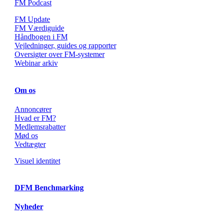
FM Podcast
FM Update
FM Værdiguide
Håndbogen i FM
Vejledninger, guides og rapporter
Oversigter over FM-systemer
Webinar arkiv
Om os
Annoncører
Hvad er FM?
Medlemsrabatter
Mød os
Vedtægter
Visuel identitet
DFM Benchmarking
Nyheder