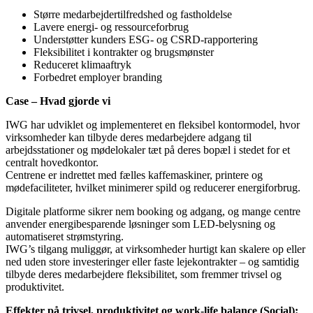
Større medarbejdertilfredshed og fastholdelse
Lavere energi- og ressourceforbrug
Understøtter kunders ESG- og CSRD-rapportering
Fleksibilitet i kontrakter og brugsmønster
Reduceret klimaaftryk
Forbedret employer branding
Case – Hvad gjorde vi
IWG har udviklet og implementeret en fleksibel kontormodel, hvor
virksomheder kan tilbyde deres medarbejdere adgang til
arbejdsstationer og mødelokaler tæt på deres bopæl i stedet for et
centralt hovedkontor.
Centrene er indrettet med fælles kaffemaskiner, printere og
mødefaciliteter, hvilket minimerer spild og reducerer energiforbrug.
Digitale platforme sikrer nem booking og adgang, og mange centre
anvender energibesparende løsninger som LED-belysning og
automatiseret strømstyring.
IWG’s tilgang muliggør, at virksomheder hurtigt kan skalere op eller
ned uden store investeringer eller faste lejekontrakter – og samtidig
tilbyde deres medarbejdere fleksibilitet, som fremmer trivsel og
produktivitet.
Effekter på trivsel, produktivitet og work-life balance (Social):