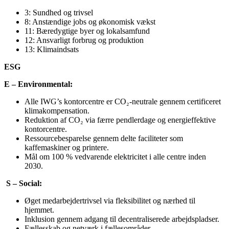
3: Sundhed og trivsel
8: Anstændige jobs og økonomisk vækst
11: Bæredygtige byer og lokalsamfund
12: Ansvarligt forbrug og produktion
13: Klimaindsats
ESG
E – Environmental:
Alle IWG’s kontorcentre er CO₂-neutrale gennem certificeret
klimakompensation.
Reduktion af CO₂ via færre pendlerdage og energieffektive
kontorcentre.
Ressourcebesparelse gennem delte faciliteter som
kaffemaskiner og printere.
Mål om 100 % vedvarende elektricitet i alle centre inden
2030.
S – Social:
Øget medarbejdertrivsel via fleksibilitet og nærhed til
hjemmet.
Inklusion gennem adgang til decentraliserede arbejdspladser.
Fællesskab og netværk i fællesområder.