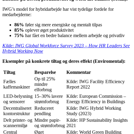
IWG’s model for hybridarbejde har vist tydelige fordele for
medarbejderne:
86%
føler sig mere energiske og mentalt tilpas
85%
oplever øget produktivitet
75%
har fået en bedre balance mellem arbejde og privatliv
Kilde: IWG Global Workforce Survey 2023 – How HR Leaders See
Hybrid Working Now
Eksempler på konkrete tiltag og deres effekt (Enviromental):
Tiltag
Besparelse
Kommentar
Op til 25%
Fælles
Kilde: IWG Facility Efficiency
mindre
kaffemaskiner
Report 2022
elforbrug
LED-belysning
15–30% lavere
Kilde: European Commission –
og sensorer
strømforbrug
Energy Efficiency in Buildings
Decentraliseret
Reduceret
Kilde: IWG Hybrid Working
kontorstruktur
pendling
Study (2023)
Delt printer- og
Mindre papir-
Kilde: HP Sustainability Insights
scannermiljø
og strømforbrug
2021
Central
Øget
Kilde: World Green Building