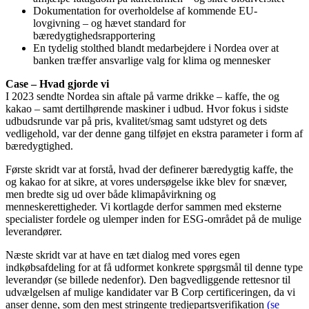
Dokumentation for overholdelse af kommende EU-
lovgivning – og hævet standard for
bæredygtighedsrapportering
En tydelig stolthed blandt medarbejdere i Nordea over at
banken træffer ansvarlige valg for klima og mennesker
Case – Hvad gjorde vi
I 2023 sendte Nordea sin aftale på varme drikke – kaffe, the og
kakao – samt dertilhørende maskiner i udbud. Hvor fokus i sidste
udbudsrunde var på pris, kvalitet/smag samt udstyret og dets
vedligehold, var der denne gang tilføjet en ekstra parameter i form af
bæredygtighed.
Første skridt var at forstå, hvad der definerer bæredygtig kaffe, the
og kakao for at sikre, at vores undersøgelse ikke blev for snæver,
men bredte sig ud over både klimapåvirkning og
menneskerettigheder. Vi kortlagde derfor sammen med eksterne
specialister fordele og ulemper inden for ESG-området på de mulige
leverandører.
Næste skridt var at have en tæt dialog med vores egen
indkøbsafdeling for at få udformet konkrete spørgsmål til denne type
leverandør (se billede nedenfor). Den bagvedliggende rettesnor til
udvælgelsen af mulige kandidater var B Corp certificeringen, da vi
anser denne, som den mest stringente tredjepartsverifikation
(se