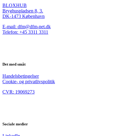
BLOXHUB
Bryghuspladsen 8, 3.
DK-1473 København
E-mail: dfm@dfm-net.dk
Telefon: +45 3311 3311
Det med småt
Handelsbetingelser
Cookie- og privatlivspolitik
CVR: 19069273
Sociale medier
LinkedIn