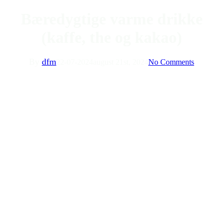
Bæredygtige varme drikke
(kaffe, the og kakao)
By
dfm
22-07-2024
august 21st, 2024
No Comments