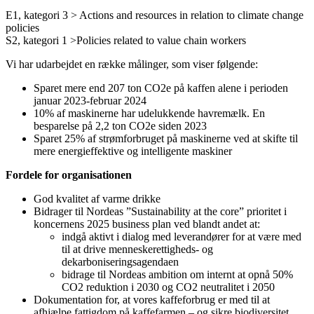
E1, kategori 3 > Actions and resources in relation to climate change
policies
S2, kategori 1 >Policies related to value chain workers
Vi har udarbejdet en række målinger, som viser følgende:
Sparet mere end 207 ton CO2e på kaffen alene i perioden
januar 2023-februar 2024
10% af maskinerne har udelukkende havremælk. En
besparelse på 2,2 ton CO2e siden 2023
Sparet 25% af strømforbruget på maskinerne ved at skifte til
mere energieffektive og intelligente maskiner
Fordele for organisationen
God kvalitet af varme drikke
Bidrager til Nordeas ”Sustainability at the core” prioritet i
koncernens 2025 business plan ved blandt andet at:
indgå aktivt i dialog med leverandører for at være med
til at drive menneskerettigheds- og
dekarboniseringsagendaen
bidrage til Nordeas ambition om internt at opnå 50%
CO2 reduktion i 2030 og CO2 neutralitet i 2050
Dokumentation for, at vores kaffeforbrug er med til at
afhjælpe fattigdom på kaffefarmen – og sikre biodiversitet