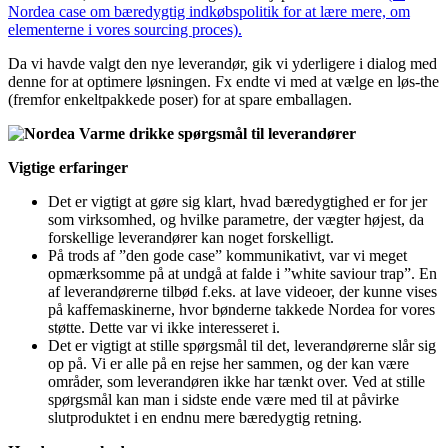
Nordea case om bæredygtig indkøbspolitik for at lære mere, om
elementerne i vores sourcing proces).
Da vi havde valgt den nye leverandør, gik vi yderligere i dialog med
denne for at optimere løsningen. Fx endte vi med at vælge en løs-the
(fremfor enkeltpakkede poser) for at spare emballagen.
Vigtige erfaringer
Det er vigtigt at gøre sig klart, hvad bæredygtighed er for jer
som virksomhed, og hvilke parametre, der vægter højest, da
forskellige leverandører kan noget forskelligt.
På trods af ”den gode case” kommunikativt, var vi meget
opmærksomme på at undgå at falde i ”white saviour trap”. En
af leverandørerne tilbød f.eks. at lave videoer, der kunne vises
på kaffemaskinerne, hvor bønderne takkede Nordea for vores
støtte. Dette var vi ikke interesseret i.
Det er vigtigt at stille spørgsmål til det, leverandørerne slår sig
op på. Vi er alle på en rejse her sammen, og der kan være
områder, som leverandøren ikke har tænkt over. Ved at stille
spørgsmål kan man i sidste ende være med til at påvirke
slutproduktet i en endnu mere bæredygtig retning.