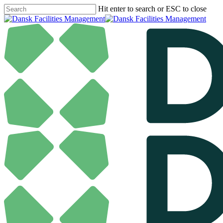
Skip
Hit enter to search or ESC to close
to
Close
main
Search
content