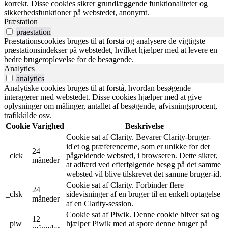
korrekt. Disse cookies sikrer grundlæggende funktionaliteter og
sikkerhedsfunktioner på webstedet, anonymt.
Præstation
praestation
Præstationscookies bruges til at forstå og analysere de vigtigste
præstationsindekser på webstedet, hvilket hjælper med at levere en
bedre brugeroplevelse for de besøgende.
Analytics
analytics
Analytiske cookies bruges til at forstå, hvordan besøgende
interagerer med webstedet. Disse cookies hjælper med at give
oplysninger om målinger, antallet af besøgende, afvisningsprocent,
trafikkilde osv.
Cookie
Varighed
Beskrivelse
Cookie sat af Clarity. Bevarer Clarity-bruger-
id'et og præferencerne, som er unikke for det
24
_clck
pågældende websted, i browseren. Dette sikrer,
måneder
at adfærd ved efterfølgende besøg på det samme
websted vil blive tilskrevet det samme bruger-id.
Cookie sat af Clarity. Forbinder flere
24
_clsk
sidevisninger af en bruger til en enkelt optagelse
måneder
af en Clarity-session.
Cookie sat af Piwik. Denne cookie bliver sat og
12
_piw
hjælper Piwik med at spore denne bruger på