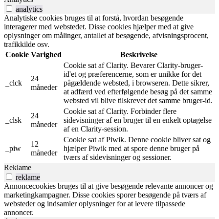
analytics
Analytiske cookies bruges til at forstå, hvordan besøgende
interagerer med webstedet. Disse cookies hjælper med at give
oplysninger om målinger, antallet af besøgende, afvisningsprocent,
trafikkilde osv.
Cookie
Varighed
Beskrivelse
Cookie sat af Clarity. Bevarer Clarity-bruger-
id'et og præferencerne, som er unikke for det
24
_clck
pågældende websted, i browseren. Dette sikrer,
måneder
at adfærd ved efterfølgende besøg på det samme
websted vil blive tilskrevet det samme bruger-id.
Cookie sat af Clarity. Forbinder flere
24
_clsk
sidevisninger af en bruger til en enkelt optagelse
måneder
af en Clarity-session.
Cookie sat af Piwik. Denne cookie bliver sat og
12
_piw
hjælper Piwik med at spore denne bruger på
måneder
tværs af sidevisninger og sessioner.
Reklame
reklame
Annoncecookies bruges til at give besøgende relevante annoncer og
marketingkampagner. Disse cookies sporer besøgende på tværs af
websteder og indsamler oplysninger for at levere tilpassede
annoncer.