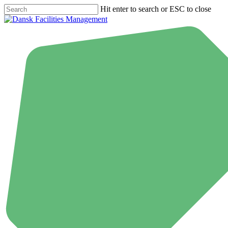
Skip
Hit enter to search or ESC to close
to
Close
main
Search
content