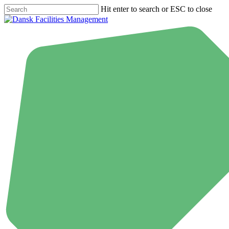
Skip
Hit enter to search or ESC to close
to
Close
main
Search
content