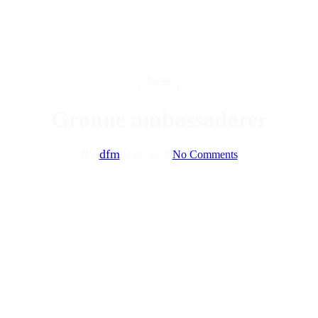
Cases
Grønne ambassadører
By
dfm
02-06-2022
No Comments