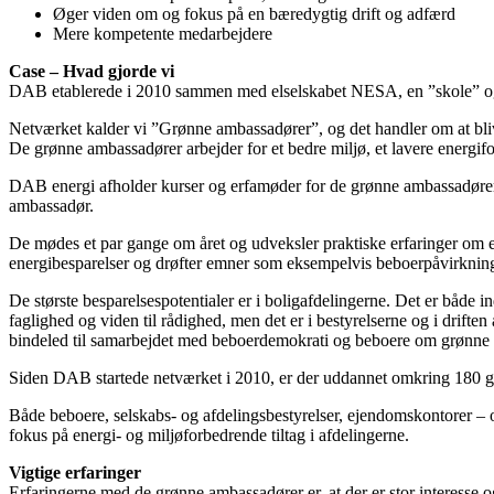
Øger viden om og fokus på en bæredygtig drift og adfærd
Mere kompetente medarbejdere
Case – Hvad gjorde vi
DAB etablerede i 2010 sammen med elselskabet NESA, en ”skole” og et 
Netværket kalder vi ”Grønne ambassadører”, og det handler om at bli
De grønne ambassadører arbejder for et bedre miljø, et lavere energi
DAB energi afholder kurser og erfamøder for de grønne ambassadører
ambassadør.
De mødes et par gange om året og udveksler praktiske erfaringer om e
energibesparelser og drøfter emner som eksempelvis beboerpåvirknin
De største besparelsespotentialer er i boligafdelingerne. Det er både 
faglighed og viden til rådighed, men det er i bestyrelserne og i drift
bindeled til samarbejdet med beboerdemokrati og beboere om grønne 
Siden DAB startede netværket i 2010, er der uddannet omkring 180 g
Både beboere, selskabs- og afdelingsbestyrelser, ejendomskontorer – 
fokus på energi- og miljøforbedrende tiltag i afdelingerne.
Vigtige erfaringer
Erfaringerne med de grønne ambassadører er, at der er stor interesse o