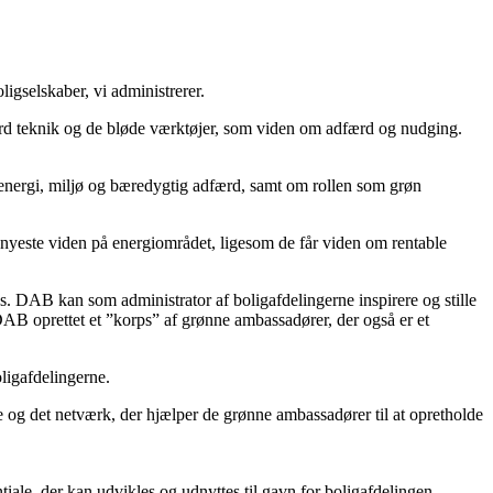
gselskaber, vi administrerer.
ård teknik og de bløde værktøjer, som viden om adfærd og nudging.
nergi, miljø og bæredygtig adfærd, samt om rollen som grøn
 nyeste viden på energiområdet, ligesom de får viden om rentable
es. DAB kan som administrator af boligafdelingerne inspirere og stille
 DAB oprettet et ”korps” af grønne ambassadører, der også er et
ligafdelingerne.
 og det netværk, der hjælper de grønne ambassadører til at opretholde
iale, der kan udvikles og udnyttes til gavn for boligafdelingen,