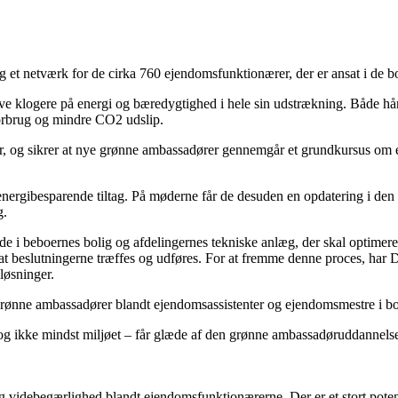
netværk for de cirka 760 ejendomsfunktionærer, der er ansat i de boli
ve klogere på energi og bæredygtighed i hele sin udstrækning. Både h
forbrug og mindre CO2 udslip.
, og sikrer at nye grønne ambassadører gennemgår et grundkursus om e
nergibesparende tiltag. På møderne får de desuden en opdatering i den
g.
inde i beboernes bolig og afdelingernes tekniske anlæg, der skal optimer
en at beslutningerne træffes og udføres. For at fremme denne proces, har
løsninger.
rønne ambassadører blandt ejendomsassistenter og ejendomsmestre i bo
og ikke mindst miljøet – får glæde af den grønne ambassadøruddannelse
g videbegærlighed blandt ejendomsfunktionærerne. Der er et stort potent