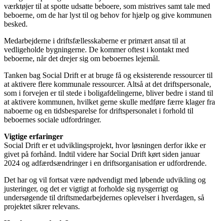
værktøjer til at spotte udsatte beboere, som mistrives samt tale med
beboerne, om de har lyst til og behov for hjælp og give kommunen
besked.
Medarbejderne i driftsfællesskaberne er primært ansat til at
vedligeholde bygningerne. De kommer oftest i kontakt med
beboerne, når det drejer sig om beboernes lejemål.
Tanken bag Social Drift er at bruge få og eksisterende ressourcer til
at aktivere flere kommunale ressourcer. Altså at det driftspersonale,
som i forvejen er til stede i boligafdelingerne, bliver bedre i stand til
at aktivere kommunen, hvilket gerne skulle medføre færre klager fra
naboerne og en tidsbesparelse for driftspersonalet i forhold til
beboernes sociale udfordringer.
Vigtige erfaringer
Social Drift er et udviklingsprojekt, hvor løsningen derfor ikke er
givet på forhånd. Indtil videre har Social Drift kørt siden januar
2024 og adfærdsændringer i en driftsorganisation er udfordrende.
Det har og vil fortsat være nødvendigt med løbende udvikling og
justeringer, og det er vigtigt at forholde sig nysgerrigt og
undersøgende til driftsmedarbejdernes oplevelser i hverdagen, så
projektet sikrer relevans.