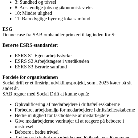
3: Sundhed og trivsel
8: Anstændige jobs og økonomisk vækst
10: Mindre ulighed
11: Bæredygtige byer og lokalsamfund
ESG
Denne case fra SAB omhandler primært tiltag inden for S:
Berørte ESRS-standarder:
ESRS S1 Egen arbejdsstyrke
ESRS S2 Arbejdstagere i værdikæden
ESRS S3 Berørte samfund
Fordele for organisationen
Social drift er et fireårigt udviklingsprojekt, som i 2025 kører på sit
andet år.
SAB regner med Social Drift at kunne opnå:
Opkvalificering af medarbejdere i driftsfællesskaberne
Forbedret arbejdsmiljø for medarbejdere i driftsfællesskaberne
Bedre mulighed for fastholdelse af medarbejdere
Give medarbejderne værktøjer til at reagere på beboere i
mistrivsel
Beboere i bedre trivsel
Tættere og styrket samarbejde med Københavns Kommune