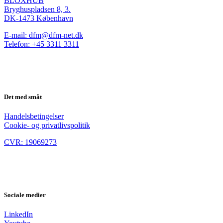
BLOXHUB
Bryghuspladsen 8, 3.
DK-1473 København
E-mail: dfm@dfm-net.dk
Telefon: +45 3311 3311
Det med småt
Handelsbetingelser
Cookie- og privatlivspolitik
CVR: 19069273
Sociale medier
LinkedIn