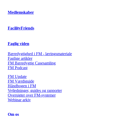
Medlemskaber
FacilityFriends
Faglig viden
Bæredygtighed i FM - læringsmateriale
Faglige artikler
FM Bæredygtig Casesamling
FM Podcast
FM Update
FM Værdiguide
Håndbogen i FM
Vejledninger, guides og rapporter
Oversigter over FM-systemer
Webinar arkiv
Om os