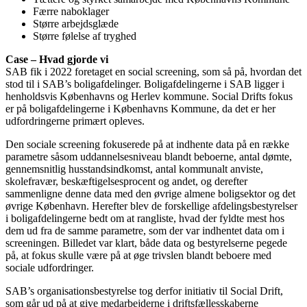
Færre naboklager
Større arbejdsglæde
Større følelse af tryghed
Case – Hvad gjorde vi
SAB fik i 2022 foretaget en social screening, som så på, hvordan det
stod til i SAB’s boligafdelinger. Boligafdelingerne i SAB ligger i
henholdsvis Københavns og Herlev kommune. Social Drifts fokus
er på boligafdelingerne i Københavns Kommune, da det er her
udfordringerne primært opleves.
Den sociale screening fokuserede på at indhente data på en række
parametre såsom uddannelsesniveau blandt beboerne, antal dømte,
gennemsnitlig husstandsindkomst, antal kommunalt anviste,
skolefravær, beskæftigelsesprocent og andet, og derefter
sammenligne denne data med den øvrige almene boligsektor og det
øvrige København. Herefter blev de forskellige afdelingsbestyrelser
i boligafdelingerne bedt om at rangliste, hvad der fyldte mest hos
dem ud fra de samme parametre, som der var indhentet data om i
screeningen. Billedet var klart, både data og bestyrelserne pegede
på, at fokus skulle være på at øge trivslen blandt beboere med
sociale udfordringer.
SAB’s organisationsbestyrelse tog derfor initiativ til Social Drift,
som går ud på at give medarbejderne i driftsfællesskaberne