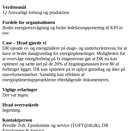
Verdensmål
12 Ansvarligt forbrug og produktion
Fordele for organisationen
Bedre energiovervågning og bedre ledelsesrapportering til KPI’er
osv.
Case – Hvad gjorde vi
DR opsatte el- og energimålere på etage- og undertavleniveau for at
have et bedre datagrundlag for energioptimeringer. Muligheden for
at overvåge energiforbrug på fx etageniveau gør at DR nu kan
optimere og sætte ind på de 20% af bygningsmassen hvor 80 af
forbruget ligger. DR kan optimere på et oplyst grundlag og ikke på
mavefornemmelser. Samtidig kan effekten af
energioptimeringsprojekterne efterfølgende dokumenteres.
Vigtige erfaringer
Der var ingen.
Hvad overraskede
Ingenting.
Kontaktperson
Pernille Toft, Ejendomme og service (TOFT@dr.dk), DR
Ejendomme & Service.