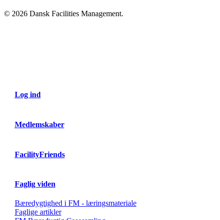
© 2026 Dansk Facilities Management.
Close
Menu
Log ind
Medlemskaber
FacilityFriends
Faglig viden
Bæredygtighed i FM - læringsmateriale
Faglige artikler