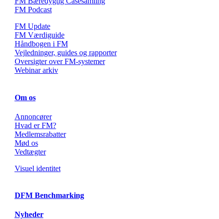
FM Bæredygtig Casesamling
FM Podcast
FM Update
FM Værdiguide
Håndbogen i FM
Vejledninger, guides og rapporter
Oversigter over FM-systemer
Webinar arkiv
Om os
Annoncører
Hvad er FM?
Medlemsrabatter
Mød os
Vedtægter
Visuel identitet
DFM Benchmarking
Nyheder