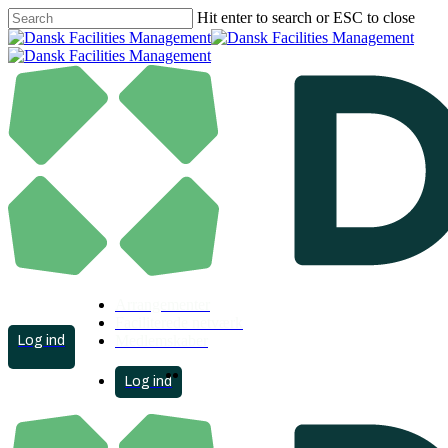
Skip
Hit enter to search or ESC to close
to
Close
main
Search
content
Arrangementer
Faciliterede netværk
account
Medlemskaber
search
Menu
account