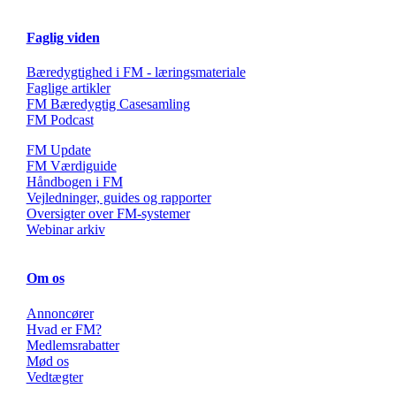
Faglig viden
Bæredygtighed i FM - læringsmateriale
Faglige artikler
FM Bæredygtig Casesamling
FM Podcast
FM Update
FM Værdiguide
Håndbogen i FM
Vejledninger, guides og rapporter
Oversigter over FM-systemer
Webinar arkiv
Om os
Annoncører
Hvad er FM?
Medlemsrabatter
Mød os
Vedtægter