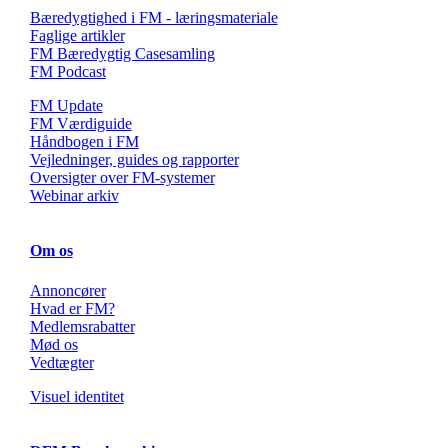
Bæredygtighed i FM - læringsmateriale
Faglige artikler
FM Bæredygtig Casesamling
FM Podcast
FM Update
FM Værdiguide
Håndbogen i FM
Vejledninger, guides og rapporter
Oversigter over FM-systemer
Webinar arkiv
Om os
Annoncører
Hvad er FM?
Medlemsrabatter
Mød os
Vedtægter
Visuel identitet