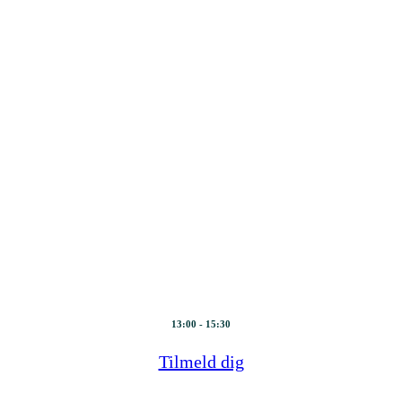
Værdiskabende
implementering af
FM-systemer
13. juni 2024
13:00 - 15:30
Tilmeld dig