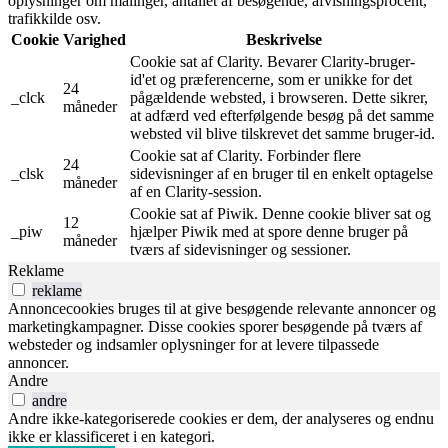
oplysninger om målinger, antallet af besøgende, afvisningsprocent,
trafikkilde osv.
Cookie
Varighed
Beskrivelse
Cookie sat af Clarity. Bevarer Clarity-bruger-
id'et og præferencerne, som er unikke for det
24
_clck
pågældende websted, i browseren. Dette sikrer,
måneder
at adfærd ved efterfølgende besøg på det samme
websted vil blive tilskrevet det samme bruger-id.
Cookie sat af Clarity. Forbinder flere
24
_clsk
sidevisninger af en bruger til en enkelt optagelse
måneder
af en Clarity-session.
Cookie sat af Piwik. Denne cookie bliver sat og
12
_piw
hjælper Piwik med at spore denne bruger på
måneder
tværs af sidevisninger og sessioner.
Reklame
reklame
Annoncecookies bruges til at give besøgende relevante annoncer og
marketingkampagner. Disse cookies sporer besøgende på tværs af
websteder og indsamler oplysninger for at levere tilpassede
annoncer.
Andre
andre
Andre ikke-kategoriserede cookies er dem, der analyseres og endnu
ikke er klassificeret i en kategori.