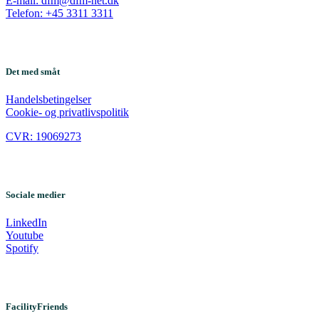
E-mail: dfm@dfm-net.dk
Telefon: +45 3311 3311
Det med småt
Handelsbetingelser
Cookie- og privatlivspolitik
CVR: 19069273
Sociale medier
LinkedIn
Youtube
Spotify
FacilityFriends