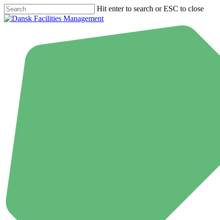
Skip
Hit enter to search or ESC to close
to
Close
main
Search
content