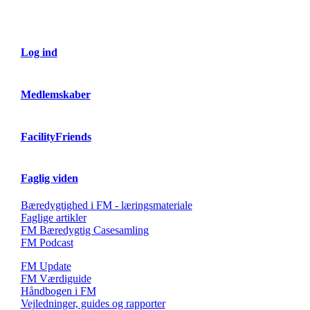
Log ind
Medlemskaber
FacilityFriends
Faglig viden
Bæredygtighed i FM - læringsmateriale
Faglige artikler
FM Bæredygtig Casesamling
FM Podcast
FM Update
FM Værdiguide
Håndbogen i FM
Vejledninger, guides og rapporter