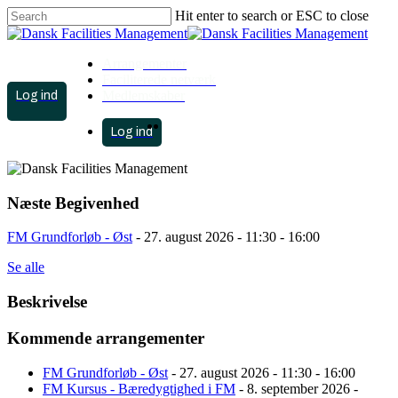
Skip
Hit enter to search or ESC to close
to
Close
main
Search
content
Arrangementer
Faciliterede netværk
account
Medlemskaber
search
Menu
account
search
Menu
Næste Begivenhed
FM Grundforløb - Øst
- 27. august 2026 - 11:30 - 16:00
Se alle
Beskrivelse
Kommende arrangementer
FM Grundforløb - Øst
- 27. august 2026 - 11:30 - 16:00
FM Kursus - Bæredygtighed i FM
- 8. september 2026 -