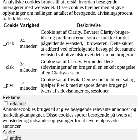
Analytiske cookies bruges til at forstå, hvordan besøgende
interagerer med webstedet. Disse cookies hjælper med at give
oplysninger om målinger, antallet af besøgende, afvisningsprocent,
trafikkilde osv.
Cookie
Varighed
Beskrivelse
Cookie sat af Clarity. Bevarer Clarity-bruger-
id'et og præferencerne, som er unikke for det
24
_clck
pågældende websted, i browseren. Dette sikrer,
måneder
at adfærd ved efterfølgende besøg på det samme
websted vil blive tilskrevet det samme bruger-id.
Cookie sat af Clarity. Forbinder flere
24
_clsk
sidevisninger af en bruger til en enkelt optagelse
måneder
af en Clarity-session.
Cookie sat af Piwik. Denne cookie bliver sat og
12
_piw
hjælper Piwik med at spore denne bruger på
måneder
tværs af sidevisninger og sessioner.
Reklame
reklame
Annoncecookies bruges til at give besøgende relevante annoncer og
marketingkampagner. Disse cookies sporer besøgende på tværs af
websteder og indsamler oplysninger for at levere tilpassede
annoncer.
Andre
andre