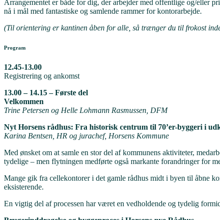
Arrangementet er både for dig, der arbejder med offentlige og/eller pr
nå i mål med fantastiske og samlende rammer for kontorarbejde.
(Til orientering er kantinen åben for alle, så trænger du til frokost in
Program
12.45-13.00
Registrering og ankomst
13.00 – 14.15 – Første del
Velkommen
Trine Petersen og Helle Lohmann Rasmussen, DFM
Nyt Horsens rådhus: Fra historisk centrum til 70’er-byggeri i ud
Karina Bentsen, HR og jurachef, Horsens Kommune
Med ønsket om at samle en stor del af kommunens aktiviteter, medarbej
tydelige – men flytningen medførte også markante forandringer for m
Mange gik fra cellekontorer i det gamle rådhus midt i byen til åbne k
eksisterende.
En vigtig del af processen har været en vedholdende og tydelig formidl