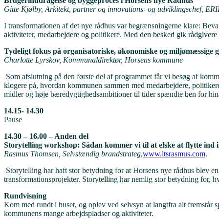
Brugerinddragelse og byggeproces i Horsens nye Rådhus
Gitte Kjølby, Arkitekt, partner og innovations- og udviklingschef, ERI
I transformationen af det nye rådhus var begrænsningerne klare: Bev
aktiviteter, medarbejdere og politikere. Med den besked gik rådgivere
Tydeligt fokus på organisatoriske, økonomiske og miljømæssige g
Charlotte Lyrskov, Kommunaldirektør, Horsens kommune
Som afslutning på den første del af programmet får vi besøg af kom
klogere på, hvordan kommunen sammen med medarbejdere, politikere og
midler og høje bæredygtighedsambitioner til tider spændte ben for hi
14.15- 14.30
Pause
14.30 – 16.00 – Anden del
Storytelling workshop: Sådan kommer vi til at elske at flytte ind
Rasmus Thomsen,
Selvstændig brandstrateg
,
www.itsrasmus.com
.
Storytelling har haft stor betydning for at Horsens nye rådhus blev e
transformationsprojekter. Storytelling har nemlig stor betydning for, hv
Rundvisning
Kom med rundt i huset, og oplev ved selvsyn at langtfra alt fremstår 
kommunens mange arbejdspladser og aktiviteter.