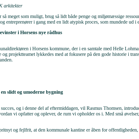
K arkitekter
ar så meget som muligt, brug så lidt både penge og miljømæssige ress
 og entreprenører i gang med en lidt atypisk proces, som mundede ud i e
evinster i Horsens nye rådhus
munaldirektøren i Horsens kommune, der i en samtale med Helle Lohman
 projektteamet lykkedes med at fokusere på den gode historie i transf
nanden.
 i en slidt og umoderne bygning
n succes, og i denne del af eftermiddagen, vil Rasmus Thomsen, introduce
ordan vi opfatter og oplever, de rum vi opholder os i. Med små øvelser, får
spritnyt og fejlfrit, at den kommunale kantine er åben for offentlighe