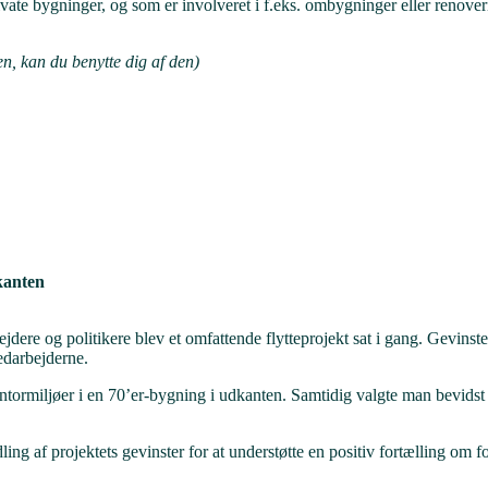
ivate bygninger, og som er involveret i f.eks. ombygninger eller renover
den, kan du benytte dig af den)
kanten
dere og politikere blev et omfattende flytteprojekt sat i gang. Gevins
edarbejderne.
ontormiljøer i en 70’er-bygning i udkanten. Samtidig valgte man bevidst
ing af projektets gevinster for at understøtte en positiv fortælling om f