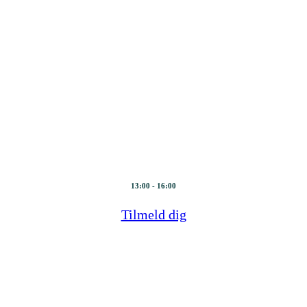
– Transformation som s
24. juni 2026
13:00 - 16:00
Tilmeld dig