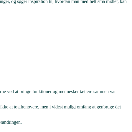
inger, og søger inspiration til, hvordan man med helt små midler, kan
terne ved at bringe funktioner og mennesker tættere sammen var
 ikke at totalrenovere, men i videst muligt omfang at genbruge det
orandringen.