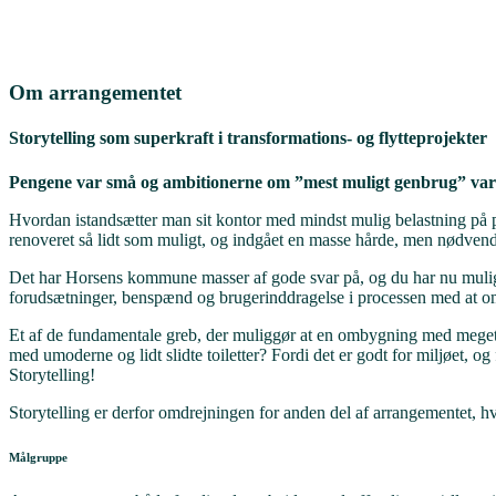
Om arrangementet
Storytelling som superkraft i transformations- og flytteprojekter
Pengene var små og ambitionerne om ”mest muligt genbrug” var 
Hvordan istandsætter man sit kontor med mindst mulig belastning på p
renoveret så lidt som muligt, og indgået en masse hårde, men nødve
Det har Horsens kommune masser af gode svar på, og du har nu muligh
forudsætninger, benspænd og brugerinddragelse i processen med at omb
Et af de fundamentale greb, der muliggør at en ombygning med meget f
med umoderne og lidt slidte toiletter? Fordi det er godt for miljøet, 
Storytelling!
Storytelling er derfor omdrejningen for anden del af arrangementet, hvo
Målgruppe