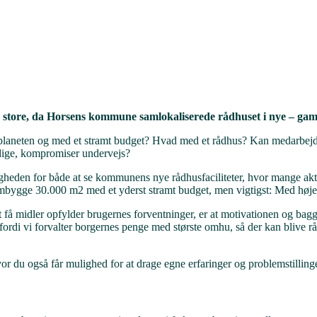
store, da Horsens kommune samlokaliserede rådhuset i nye – gaml
laneten og med et stramt budget? Hvad med et rådhus? Kan medarbejdere,
ndige, kompromiser undervejs?
eden for både at se kommunens nye rådhusfaciliteter, hvor mange aktiv
ygge 30.000 m2 med et yderst stramt budget, men vigtigst: Med høje am
å midler opfylder brugernes forventninger, er at motivationen og bagg
og fordi vi forvalter borgernes penge med største omhu, så der kan blive
r du også får mulighed for at drage egne erfaringer og problemstillinger