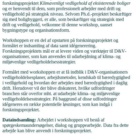
forskningsprojektet
Klimavenligt vedligehold af eksisterende boliger
og er henvendt til dem, som professionelt arbejder med drift og
vedligehold på strategisk niveau. Selvom Ph.d.-projektet beskæftiger
sig med boligbyggeri, er alle, som beskæftiger sig strategisk med
drift og vedligehold, velkomne til denne workshop, uanset
bygningstype og organisationsform.
Workshoppen er en del af opstarten på forskningsprojektet og
formålet er indsamling af data samt idégenerering.
Forskningsprojektets mål er at levere viden og værktøjer til D&V-
organisationer, som kan anvendes til udarbejdning af klima- og
miljøvenlige vedligeholdelsesstrategier.
Formålet med workshoppen er at få indblik i D&V-organisationers
vedligeholdelsesplaner, arbejdsmetoder, kendskab til bæredygtighed
i vedligehold og hvordan der arbejdes med bæredygtighed i daglig
drift. Herudover vil der blive diskuteret, hvilke udfordringer
branchen står overfor mht. at udarbejde klima- og miljøvenlige
vedligeholdelsesstrategier. På baggrund af disse udfordringer
idégeneres en række potentielle løsninger, som kan indgå i
forskningsprojektet.
Dataindsamling:
Arbejdet i workshoppen vil bestå af
spørgeskemaundersøgelser, dialog og gruppearbejde. Data fra dette
arbejde kan blive anvendt i forskningsprojektet.