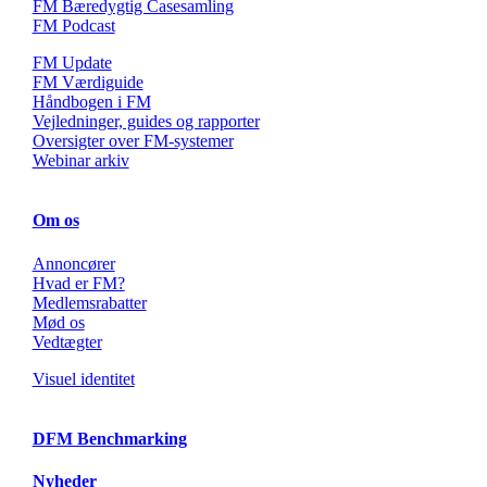
FM Bæredygtig Casesamling
FM Podcast
FM Update
FM Værdiguide
Håndbogen i FM
Vejledninger, guides og rapporter
Oversigter over FM-systemer
Webinar arkiv
Om os
Annoncører
Hvad er FM?
Medlemsrabatter
Mød os
Vedtægter
Visuel identitet
DFM Benchmarking
Nyheder