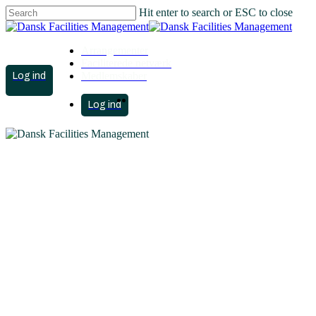
Hit enter to search or ESC to close
Close
Search
Arrangementer
Faciliterede netværk
account
Medlemskaber
search
Menu
account
search
Menu
Klimavenligt
vedligehold –