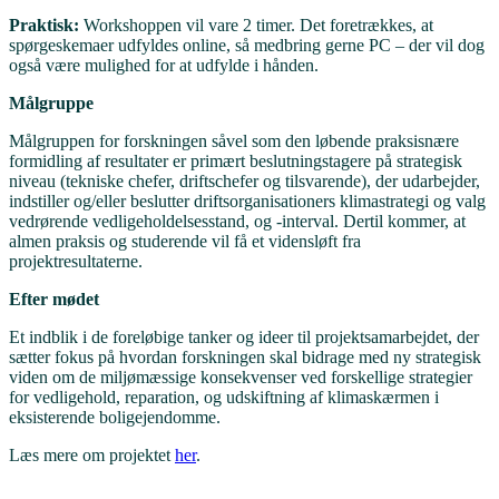
Praktisk:
Workshoppen vil vare 2 timer. Det foretrækkes, at
spørgeskemaer udfyldes online, så medbring gerne PC – der vil dog
også være mulighed for at udfylde i hånden.
Målgruppe
Målgruppen for forskningen såvel som den løbende praksisnære
formidling af resultater er primært beslutningstagere på strategisk
niveau (tekniske chefer, driftschefer og tilsvarende), der udarbejder,
indstiller og/eller beslutter driftsorganisationers klimastrategi og valg
vedrørende vedligeholdelsesstand, og -interval. Dertil kommer, at
almen praksis og studerende vil få et vidensløft fra
projektresultaterne.
Efter mødet
Et indblik i de foreløbige tanker og ideer til projektsamarbejdet, der
sætter fokus på hvordan forskningen skal bidrage med ny strategisk
viden om de miljømæssige konsekvenser ved forskellige strategier
for vedligehold, reparation, og udskiftning af klimaskærmen i
eksisterende boligejendomme.
Læs mere om projektet
her
.