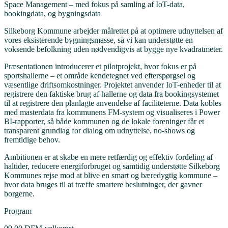
Space Management – med fokus på samling af IoT-data,
bookingdata, og bygningsdata
Silkeborg Kommune arbejder målrettet på at optimere udnyttelsen af
vores eksisterende bygningsmasse, så vi kan understøtte en
voksende befolkning uden nødvendigvis at bygge nye kvadratmeter.
Præsentationen introducerer et pilotprojekt, hvor fokus er på
sportshallerne – et område kendetegnet ved efterspørgsel og
væsentlige driftsomkostninger. Projektet anvender IoT-enheder til at
registrere den faktiske brug af hallerne og data fra bookingsystemet
til at registrere den planlagte anvendelse af faciliteterne. Data kobles
med masterdata fra kommunens FM-system og visualiseres i Power
BI-rapporter, så både kommunen og de lokale foreninger får et
transparent grundlag for dialog om udnyttelse, no-shows og
fremtidige behov.
Ambitionen er at skabe en mere retfærdig og effektiv fordeling af
haltider, reducere energiforbruget og samtidig understøtte Silkeborg
Kommunes rejse mod at blive en smart og bæredygtig kommune –
hvor data bruges til at træffe smartere beslutninger, der gavner
borgerne.
Program