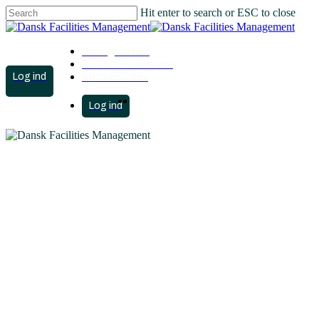
Hit enter to search or ESC to close
Close
Search
Arrangementer
Faciliterede netværk
account
Medlemskaber
search
Menu
account
search
Menu
Intelligent
arealudnyttelse