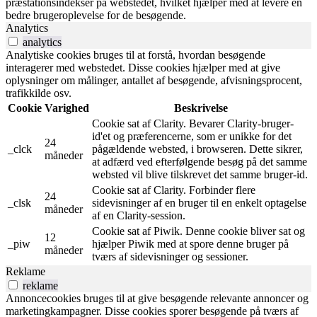
præstationsindekser på webstedet, hvilket hjælper med at levere en
bedre brugeroplevelse for de besøgende.
Analytics
analytics
Analytiske cookies bruges til at forstå, hvordan besøgende
interagerer med webstedet. Disse cookies hjælper med at give
oplysninger om målinger, antallet af besøgende, afvisningsprocent,
trafikkilde osv.
Cookie
Varighed
Beskrivelse
Cookie sat af Clarity. Bevarer Clarity-bruger-
id'et og præferencerne, som er unikke for det
24
_clck
pågældende websted, i browseren. Dette sikrer,
måneder
at adfærd ved efterfølgende besøg på det samme
websted vil blive tilskrevet det samme bruger-id.
Cookie sat af Clarity. Forbinder flere
24
_clsk
sidevisninger af en bruger til en enkelt optagelse
måneder
af en Clarity-session.
Cookie sat af Piwik. Denne cookie bliver sat og
12
_piw
hjælper Piwik med at spore denne bruger på
måneder
tværs af sidevisninger og sessioner.
Reklame
reklame
Annoncecookies bruges til at give besøgende relevante annoncer og
marketingkampagner. Disse cookies sporer besøgende på tværs af