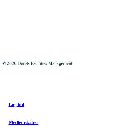
Spotify
Tilmeld dig vores nyhedsbrev
© 2026 Dansk Facilities Management.
Close
Menu
Log ind
Medlemskaber