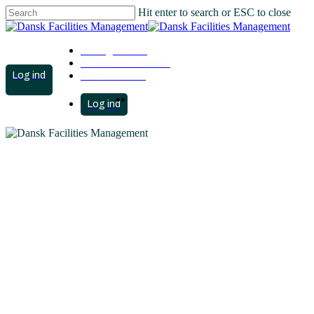
Hit enter to search or ESC to close
Close
Search
Arrangementer
Faciliterede netværk
account
Medlemskaber
search
Menu
account
search
Menu
Generalforsamling
DFM Benchmarking