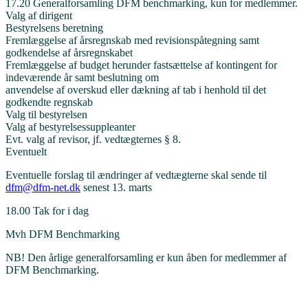
17.20 Generalforsamling DFM benchmarking, kun for medlemmer.
Valg af dirigent
Bestyrelsens beretning
Fremlæggelse af årsregnskab med revisionspåtegning samt
godkendelse af årsregnskabet
Fremlæggelse af budget herunder fastsættelse af kontingent for
indeværende år samt beslutning om
anvendelse af overskud eller dækning af tab i henhold til det
godkendte regnskab
Valg til bestyrelsen
Valg af bestyrelsessuppleanter
Evt. valg af revisor, jf. vedtægternes § 8.
Eventuelt
Eventuelle forslag til ændringer af vedtægterne skal sende til
dfm@dfm-net.dk
senest 13. marts
18.00 Tak for i dag
Mvh DFM Benchmarking
NB! Den årlige generalforsamling er kun åben for medlemmer af
DFM Benchmarking.