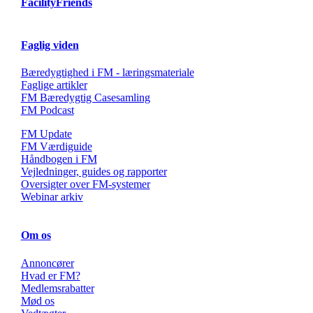
FacilityFriends
Faglig viden
Bæredygtighed i FM - læringsmateriale
Faglige artikler
FM Bæredygtig Casesamling
FM Podcast
FM Update
FM Værdiguide
Håndbogen i FM
Vejledninger, guides og rapporter
Oversigter over FM-systemer
Webinar arkiv
Om os
Annoncører
Hvad er FM?
Medlemsrabatter
Mød os