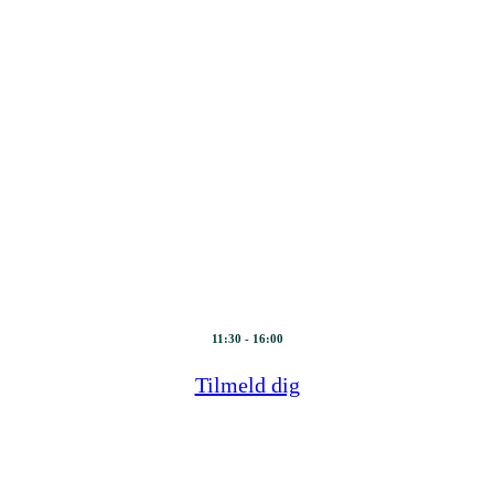
DFM miniuddannelse
– modul 2
21. marts 2024
11:30 - 16:00
Tilmeld dig