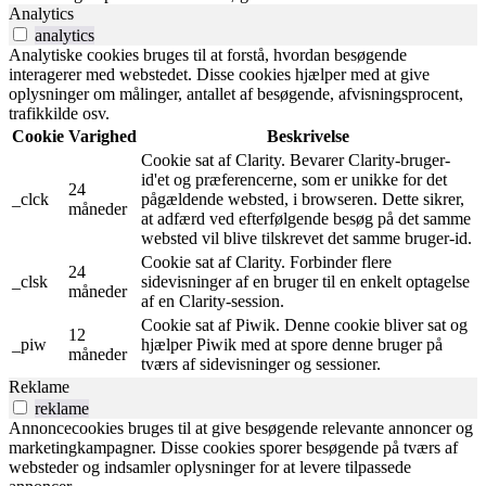
Analytics
analytics
Analytiske cookies bruges til at forstå, hvordan besøgende
interagerer med webstedet. Disse cookies hjælper med at give
oplysninger om målinger, antallet af besøgende, afvisningsprocent,
trafikkilde osv.
Cookie
Varighed
Beskrivelse
Cookie sat af Clarity. Bevarer Clarity-bruger-
id'et og præferencerne, som er unikke for det
24
_clck
pågældende websted, i browseren. Dette sikrer,
måneder
at adfærd ved efterfølgende besøg på det samme
websted vil blive tilskrevet det samme bruger-id.
Cookie sat af Clarity. Forbinder flere
24
_clsk
sidevisninger af en bruger til en enkelt optagelse
måneder
af en Clarity-session.
Cookie sat af Piwik. Denne cookie bliver sat og
12
_piw
hjælper Piwik med at spore denne bruger på
måneder
tværs af sidevisninger og sessioner.
Reklame
reklame
Annoncecookies bruges til at give besøgende relevante annoncer og
marketingkampagner. Disse cookies sporer besøgende på tværs af
websteder og indsamler oplysninger for at levere tilpassede