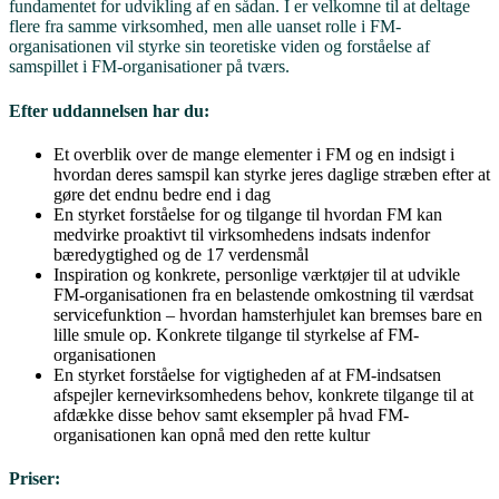
fundamentet for udvikling af en sådan. I er velkomne til at deltage
flere fra samme virksomhed, men alle uanset rolle i FM-
organisationen vil styrke sin teoretiske viden og forståelse af
samspillet i FM-organisationer på tværs.
Efter uddannelsen har du:
Et overblik over de mange elementer i FM og en indsigt i
hvordan deres samspil kan styrke jeres daglige stræben efter at
gøre det endnu bedre end i dag
En styrket forståelse for og tilgange til hvordan FM kan
medvirke proaktivt til virksomhedens indsats indenfor
bæredygtighed og de 17 verdensmål
Inspiration og konkrete, personlige værktøjer til at udvikle
FM-organisationen fra en belastende omkostning til værdsat
servicefunktion – hvordan hamsterhjulet kan bremses bare en
lille smule op. Konkrete tilgange til styrkelse af FM-
organisationen
En styrket forståelse for vigtigheden af at FM-indsatsen
afspejler kernevirksomhedens behov, konkrete tilgange til at
afdække disse behov samt eksempler på hvad FM-
organisationen kan opnå med den rette kultur
Priser: