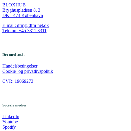
BLOXHUB
Bryghuspladsen 8, 3.
DK-1473 København
E-mail: dfm@dfm-net.dk
Telefon: +45 3311 3311
Det med småt
Handelsbetingelser
Cookie- og privatlivspolitik
CVR: 19069273
Sociale medier
LinkedIn
Youtube
Spotify