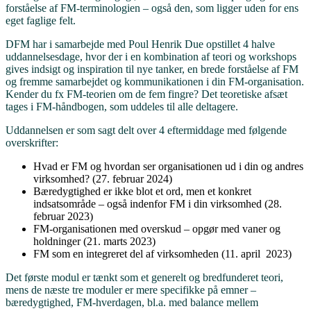
forståelse af FM-terminologien – også den, som ligger uden for ens
eget faglige felt.
DFM har i samarbejde med Poul Henrik Due opstillet 4 halve
uddannelsesdage, hvor der i en kombination af teori og workshops
gives indsigt og inspiration til nye tanker, en brede forståelse af FM
og fremme samarbejdet og kommunikationen i din FM-organisation.
Kender du fx FM-teorien om de fem fingre? Det teoretiske afsæt
tages i FM-håndbogen, som uddeles til alle deltagere.
Uddannelsen er som sagt delt over 4 eftermiddage med følgende
overskrifter:
Hvad er FM og hvordan ser organisationen ud i din og andres
virksomhed? (27. februar 2024)
Bæredygtighed er ikke blot et ord, men et konkret
indsatsområde – også indenfor FM i din virksomhed (28.
februar 2023)
FM-organisationen med overskud – opgør med vaner og
holdninger (21. marts 2023)
FM som en integreret del af virksomheden (11. april 2023)
Det første modul er tænkt som et generelt og bredfunderet teori,
mens de næste tre moduler er mere specifikke på emner –
bæredygtighed, FM-hverdagen, bl.a. med balance mellem