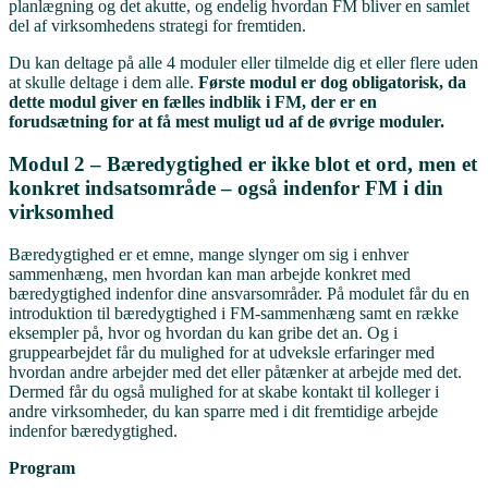
planlægning og det akutte, og endelig hvordan FM bliver en samlet
del af virksomhedens strategi for fremtiden.
Du kan deltage på alle 4 moduler eller tilmelde dig et eller flere uden
at skulle deltage i dem alle.
Første modul er dog obligatorisk, da
dette modul giver en fælles indblik i FM, der er en
forudsætning for at få mest muligt ud af de øvrige moduler.
Modul 2 –
Bæredygtighed er ikke blot et ord, men et
konkret indsatsområde – også indenfor FM i din
virksomhed
Bæredygtighed er et emne, mange slynger om sig i enhver
sammenhæng, men hvordan kan man arbejde konkret med
bæredygtighed indenfor dine ansvarsområder. På modulet får du en
introduktion til bæredygtighed i FM-sammenhæng samt en række
eksempler på, hvor og hvordan du kan gribe det an. Og i
gruppearbejdet får du mulighed for at udveksle erfaringer med
hvordan andre arbejder med det eller påtænker at arbejde med det.
Dermed får du også mulighed for at skabe kontakt til kolleger i
andre virksomheder, du kan sparre med i dit fremtidige arbejde
indenfor bæredygtighed.
Program