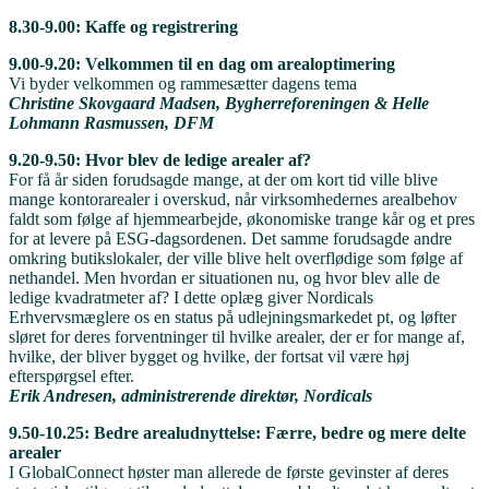
8.30-9.00: Kaffe og registrering
9.00-9.20: Velkommen til en dag om arealoptimering
Vi byder velkommen og rammesætter dagens tema
Christine Skovgaard Madsen, Bygherreforeningen & Helle
Lohmann Rasmussen, DFM
9.20-9.50: Hvor blev de ledige arealer af?
For få år siden forudsagde mange, at der om kort tid ville blive
mange kontorarealer i overskud, når virksomhedernes arealbehov
faldt som følge af hjemmearbejde, økonomiske trange kår og et pres
for at levere på ESG-dagsordenen. Det samme forudsagde andre
omkring butikslokaler, der ville blive helt overflødige som følge af
nethandel. Men hvordan er situationen nu, og hvor blev alle de
ledige kvadratmeter af? I dette oplæg giver Nordicals
Erhvervsmæglere os en status på udlejningsmarkedet pt, og løfter
sløret for deres forventninger til hvilke arealer, der er for mange af,
hvilke, der bliver bygget og hvilke, der fortsat vil være høj
efterspørgsel efter.
Erik Andresen, administrerende direktør, Nordicals
9.50-10.25: Bedre arealudnyttelse: Færre, bedre og mere delte
arealer
I GlobalConnect høster man allerede de første gevinster af deres