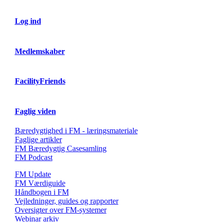
Log ind
Medlemskaber
FacilityFriends
Faglig viden
Bæredygtighed i FM - læringsmateriale
Faglige artikler
FM Bæredygtig Casesamling
FM Podcast
FM Update
FM Værdiguide
Håndbogen i FM
Vejledninger, guides og rapporter
Oversigter over FM-systemer
Webinar arkiv