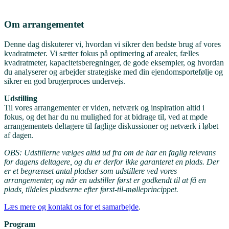
Om arrangementet
Denne dag diskuterer vi, hvordan vi sikrer den bedste brug af vores
kvadratmeter. Vi sætter fokus på optimering af arealer, fælles
kvadratmeter, kapacitetsberegninger, de gode eksempler, og hvordan
du analyserer og arbejder strategiske med din ejendomsportefølje og
sikrer en god brugerproces undervejs.
Udstilling
Til vores arrangementer er viden, netværk og inspiration altid i
fokus, og det har du nu mulighed for at bidrage til, ved at møde
arrangementets deltagere til faglige diskussioner og netværk i løbet
af dagen.
OBS: Udstillerne vælges altid ud fra om de har en faglig relevans
for dagens deltagere, og du er derfor ikke garanteret en plads. Der
er et begrænset antal pladser som udstillere ved vores
arrangementer, og når en udstiller først er godkendt til at få en
plads, tildeles pladserne efter først-til-mølleprincippet.
Læs mere og kontakt os for et samarbejde
.
Program