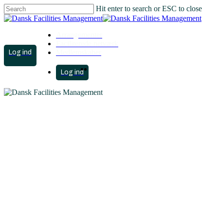
Hit enter to search or ESC to close
Close
Search
Arrangementer
Faciliterede netværk
account
Medlemskaber
search
Menu
account
search
Menu
Arealoptimering og
ejendomsstrategi