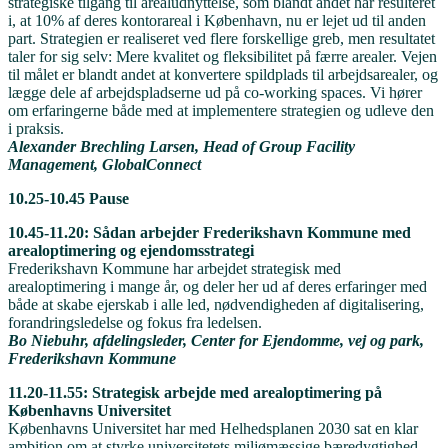
strategiske tilgang til arealudnyttelse, som blandt andet har resulteret
i, at 10% af deres kontorareal i København, nu er lejet ud til anden
part. Strategien er realiseret ved flere forskellige greb, men resultatet
taler for sig selv: Mere kvalitet og fleksibilitet på færre arealer. Vejen
til målet er blandt andet at konvertere spildplads til arbejdsarealer, og
lægge dele af arbejdspladserne ud på co-working spaces. Vi hører
om erfaringerne både med at implementere strategien og udleve den
i praksis.
Alexander Brechling Larsen,
Head of Group Facility
Management, GlobalConnect
10.25-10.45 Pause
10.45-11.20: Sådan arbejder Frederikshavn Kommune med
arealoptimering og ejendomsstrategi
Frederikshavn Kommune har arbejdet strategisk med
arealoptimering i mange år, og deler her ud af deres erfaringer med
både at skabe ejerskab i alle led, nødvendigheden af digitalisering,
forandringsledelse og fokus fra ledelsen.
Bo Niebuhr, a
fdelingsleder, Center for Ejendomme, vej og park,
Frederikshavn Kommune
11.20-11.55: Strategisk arbejde med arealoptimering på
Københavns Universitet
Københavns Universitet har med Helhedsplanen 2030 sat en klar
ambition om at styrke universitetets miljømæssige bæredygtighed