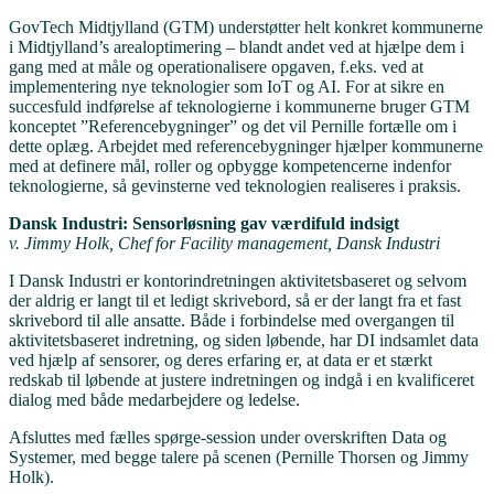
GovTech Midtjylland (GTM) understøtter helt konkret kommunerne
i Midtjylland’s arealoptimering – blandt andet ved at hjælpe dem i
gang med at måle og operationalisere opgaven, f.eks. ved at
implementering nye teknologier som IoT og AI. For at sikre en
succesfuld indførelse af teknologierne i kommunerne bruger GTM
konceptet ”Referencebygninger” og det vil Pernille fortælle om i
dette oplæg. Arbejdet med referencebygninger hjælper kommunerne
med at definere mål, roller og opbygge kompetencerne indenfor
teknologierne, så gevinsterne ved teknologien realiseres i praksis.
Dansk Industri: Sensorløsning gav værdifuld indsigt
v. Jimmy Holk, Chef for Facility management, Dansk Industri
I Dansk Industri er kontorindretningen aktivitetsbaseret og selvom
der aldrig er langt til et ledigt skrivebord, så er der langt fra et fast
skrivebord til alle ansatte. Både i forbindelse med overgangen til
aktivitetsbaseret indretning, og siden løbende, har DI indsamlet data
ved hjælp af sensorer, og deres erfaring er, at data er et stærkt
redskab til løbende at justere indretningen og indgå i en kvalificeret
dialog med både medarbejdere og ledelse.
Afsluttes med fælles spørge-session under overskriften Data og
Systemer, med begge talere på scenen (Pernille Thorsen og Jimmy
Holk).