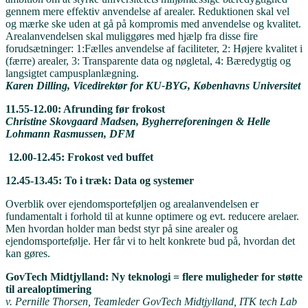
gennem mere effektiv anvendelse af arealer. Reduktionen skal vel
og mærke ske uden at gå på kompromis med anvendelse og kvalitet.
Arealanvendelsen skal muliggøres med hjælp fra disse fire
forudsætninger: 1:Fælles anvendelse af faciliteter, 2: Højere kvalitet i
(færre) arealer, 3: Transparente data og nøgletal, 4: Bæredygtig og
langsigtet campusplanlægning.
Karen Dilling,
Vicedirektør for KU-BYG, Københavns Universitet
11.55-12.00: Afrunding før frokost
Christine Skovgaard Madsen, Bygherreforeningen & Helle
Lohmann Rasmussen, DFM
12.00-12.45: Frokost ved buffet
12.45-13.45: To i træk: Data og systemer
Overblik over ejendomsporteføljen og arealanvendelsen er
fundamentalt i forhold til at kunne optimere og evt. reducere arelaer.
Men hvordan holder man bedst styr på sine arealer og
ejendomsportefølje. Her får vi to helt konkrete bud på, hvordan det
kan gøres.
GovTech Midtjylland: Ny teknologi = flere muligheder for støtte
til arealoptimering
v. Pernille Thorsen, Teamleder GovTech Midtjylland, ITK tech Lab