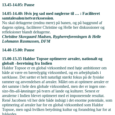
13.45-14.05: Pause
14.05-14.40: Hvis jeg sad med nøglerne til … : Faciliteret
samtalesalon/netværkssession
.
Nu skal deltagerne (endnu mere) på banen, og på baggrund af
dagens oplæg, faciliterer Christine og Helle her diskussioner og
refleksioner blandt deltagerne.
Christine Skovgaard Madsen, Bygherreforeningen & Helle
Lohmann Rasmussen, DFM
14.40-15.00: Pause
15.00-15.35 Haldor Topsoe optimerer arealer, nationalt og
globalt –beretning fra Indien
Haldor Topsoe er en global virksomhed med høje ambitioner om
både at være en bæredygtig virksomhed, og en arbejdsplads i
særklasse. Det sætter et helt naturligt stærkt fokus på de fysiske
rammer og anvendelsen af arealer. Målet om at optimere arealer er
det samme i hele den globale virksomhed, men der er ingen one-
size-fits-all-løsninger på tværs af lande og kulturer. Senest er
arealerne i Indien blevet optimeret med et imponerende resultat.
René Jacobsen vil her dele både indsigt i det enorme potentiale, som
optimering af arealer har for en global virksomhed som Haldor
Topsoe, men også hvilken betydning kultur og forandring har for at
lykkedes.