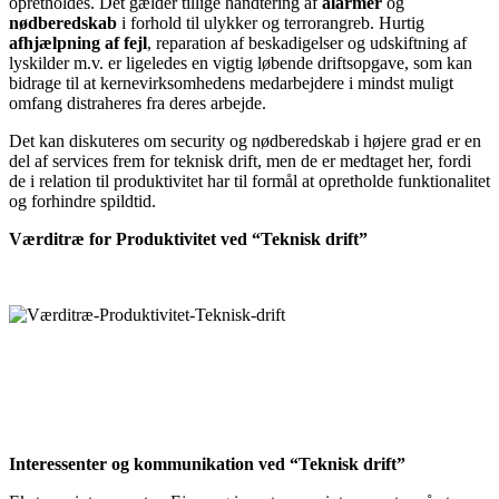
opretholdes. Det gælder tillige håndtering af
alarmer
og
nødberedskab
i forhold til ulykker og terrorangreb. Hurtig
afhjælpning af fejl
, reparation af beskadigelser og udskiftning af
lyskilder m.v. er ligeledes en vigtig løbende driftsopgave, som kan
bidrage til at kernevirksomhedens medarbejdere i mindst muligt
omfang distraheres fra deres arbejde.
Det kan diskuteres om security og nødberedskab i højere grad er en
del af services frem for teknisk drift, men de er medtaget her, fordi
de i relation til produktivitet har til formål at opretholde funktionalitet
og forhindre spildtid.
Værditræ for Produktivitet ved “Teknisk drift”
Interessenter og kommunikation ved “Teknisk drift”