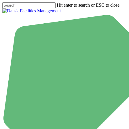
Skip
Hit enter to search or ESC to close
to
Close
main
Search
content