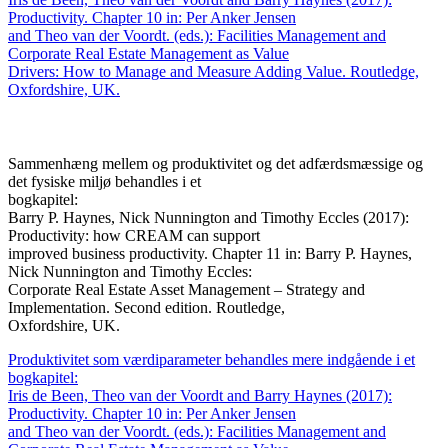
Productivity. Chapter 10 in: Per Anker Jensen
and Theo van der Voordt. (eds.): Facilities Management and
Corporate Real Estate Management as Value
Drivers: How to Manage and Measure Adding Value. Routledge,
Oxfordshire, UK.
Sammenhæng mellem og produktivitet og det adfærdsmæssige og
det fysiske miljø behandles i et
bogkapitel:
Barry P. Haynes, Nick Nunnington and Timothy Eccles (2017):
Productivity: how CREAM can support
improved business productivity. Chapter 11 in: Barry P. Haynes,
Nick Nunnington and Timothy Eccles:
Corporate Real Estate Asset Management – Strategy and
Implementation. Second edition. Routledge,
Oxfordshire, UK.
Produktivitet som værdiparameter behandles mere indgående i et
bogkapitel:
Iris de Been, Theo van der Voordt and Barry Haynes (2017):
Productivity. Chapter 10 in: Per Anker Jensen
and Theo van der Voordt. (eds.): Facilities Management and