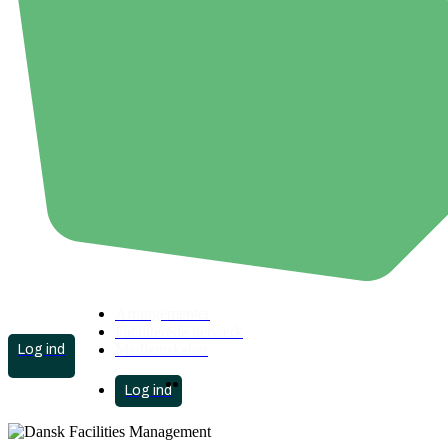
Arrangementer
Faciliterede netværk
account
Medlemskaber
search
Menu
account
search
Menu