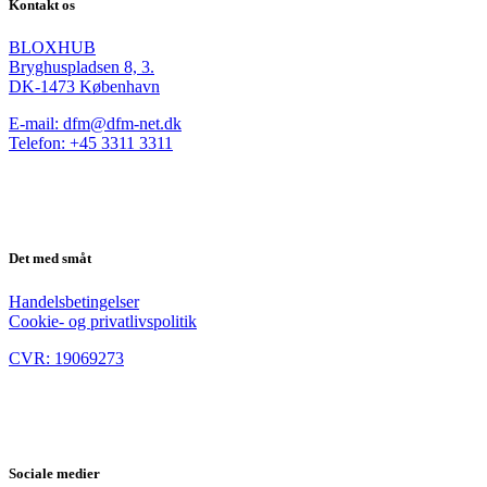
Kontakt os
BLOXHUB
Bryghuspladsen 8, 3.
DK-1473 København
E-mail: dfm@dfm-net.dk
Telefon: +45 3311 3311
Det med småt
Handelsbetingelser
Cookie- og privatlivspolitik
CVR: 19069273
Sociale medier