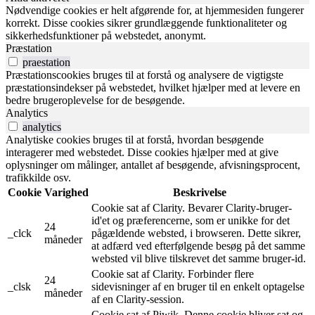
Nødvendige cookies er helt afgørende for, at hjemmesiden fungerer
korrekt. Disse cookies sikrer grundlæggende funktionaliteter og
sikkerhedsfunktioner på webstedet, anonymt.
Præstation
praestation
Præstationscookies bruges til at forstå og analysere de vigtigste
præstationsindekser på webstedet, hvilket hjælper med at levere en
bedre brugeroplevelse for de besøgende.
Analytics
analytics
Analytiske cookies bruges til at forstå, hvordan besøgende
interagerer med webstedet. Disse cookies hjælper med at give
oplysninger om målinger, antallet af besøgende, afvisningsprocent,
trafikkilde osv.
Cookie
Varighed
Beskrivelse
Cookie sat af Clarity. Bevarer Clarity-bruger-
id'et og præferencerne, som er unikke for det
24
_clck
pågældende websted, i browseren. Dette sikrer,
måneder
at adfærd ved efterfølgende besøg på det samme
websted vil blive tilskrevet det samme bruger-id.
Cookie sat af Clarity. Forbinder flere
24
_clsk
sidevisninger af en bruger til en enkelt optagelse
måneder
af en Clarity-session.
Cookie sat af Piwik. Denne cookie bliver sat og