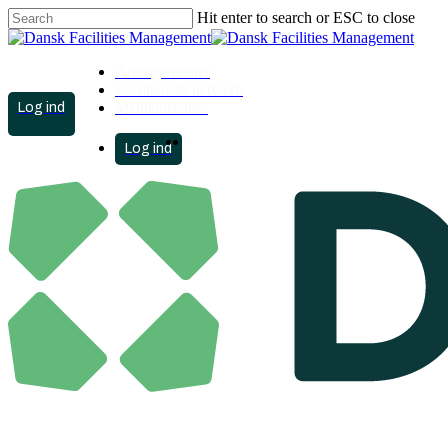
Skip
Hit enter to search or ESC to close
to
Close
main
Search
content
Arrangementer
Faciliterede netværk
account
Medlemskaber
search
Menu
account
search
Menu