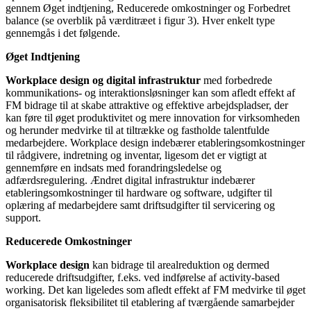
gennem Øget indtjening, Reducerede omkostninger og Forbedret
balance (se overblik på værditræet i figur 3). Hver enkelt type
gennemgås i det følgende.
Øget Indtjening
Workplace design
og digital infrastruktur
med forbedrede
kommunikations- og interaktionsløsninger kan som afledt effekt af
FM bidrage til at skabe attraktive og effektive arbejdspladser, der
kan føre til øget produktivitet og mere innovation for virksomheden
og herunder medvirke til at tiltrække og fastholde talentfulde
medarbejdere. Workplace design indebærer etableringsomkostninger
til rådgivere, indretning og inventar, ligesom det er vigtigt at
gennemføre en indsats med forandringsledelse og
adfærdsregulering. Ændret digital infrastruktur indebærer
etableringsomkostninger til hardware og software, udgifter til
oplæring af medarbejdere samt driftsudgifter til servicering og
support.
Reducerede Omkostninger
Workplace design
kan bidrage til arealreduktion og dermed
reducerede driftsudgifter, f.eks. ved indførelse af activity-based
working. Det kan ligeledes som afledt effekt af FM medvirke til øget
organisatorisk fleksibilitet til etablering af tværgående samarbejder