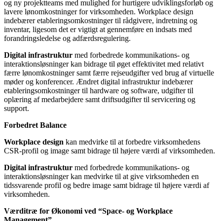
og ny projektteams med mulighed for hurtigere udviklingsforløb og
lavere lønomkostninger for virksomheden. Workplace design
indebærer etableringsomkostninger til rådgivere, indretning og
inventar, ligesom det er vigtigt at gennemføre en indsats med
forandringsledelse og adfærdsregulering.
Digital infrastruktur
med forbedrede kommunikations- og
interaktionsløsninger kan bidrage til øget effektivitet med relativt
færre lønomkostninger samt færre rejseudgifter ved brug af virtuelle
møder og konferencer. Ændret digital infrastruktur indebærer
etableringsomkostninger til hardware og software, udgifter til
oplæring af medarbejdere samt driftsudgifter til servicering og
support.
Forbedret Balance
Workplace design
kan medvirke til at forbedre virksomhedens
CSR-profil og image samt bidrage til højere værdi af virksomheden.
Digital infrastruktur
med forbedrede kommunikations- og
interaktionsløsninger kan medvirke til at give virksomheden en
tidssvarende profil og bedre image samt bidrage til højere værdi af
virksomheden.
Værditræ for Økonomi ved “Space- og Workplace
Management”