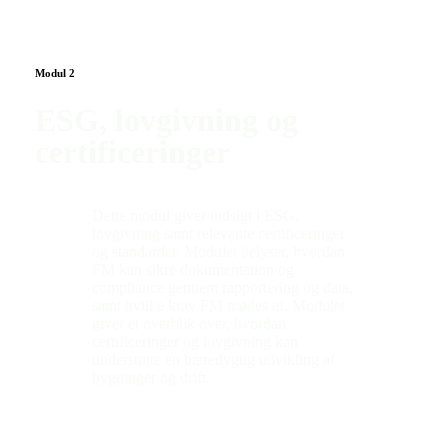
Modul 2
ESG, lovgivning og
certificeringer
Dette modul giver indsigt i ESG,
lovgivning samt relevante certificeringer
og standarder. Modulet belyser, hvordan
FM kan sikre dokumentation og
compliance gennem rapportering og data,
samt hvilke krav FM mødes af. Modulet
giver et overblik over, hvordan
certificeringer og lovgivning kan
understøtte en bæredygtig udvikling af
bygninger og drift.