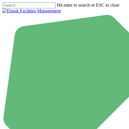
Skip
Hit enter to search or ESC to close
to
Close
main
Search
content