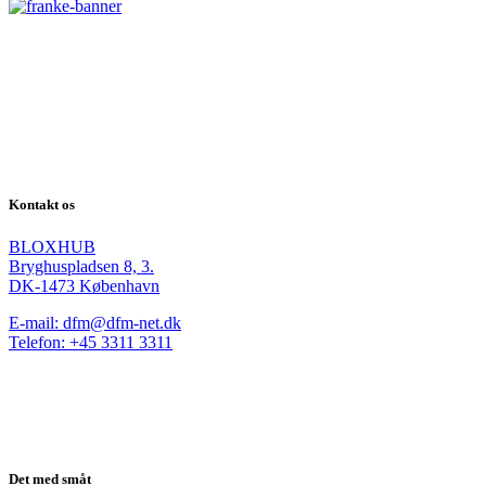
Kontakt os
BLOXHUB
Bryghuspladsen 8, 3.
DK-1473 København
E-mail: dfm@dfm-net.dk
Telefon: +45 3311 3311
Det med småt