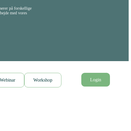
erer på forskellige
rbejde med vores
Login
Webinar
Workshop