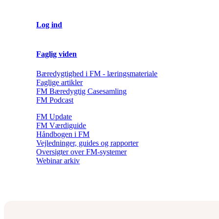
Log ind
Faglig viden
Bæredygtighed i FM - læringsmateriale
Faglige artikler
FM Bæredygtig Casesamling
FM Podcast
FM Update
FM Værdiguide
Håndbogen i FM
Vejledninger, guides og rapporter
Oversigter over FM-systemer
Webinar arkiv