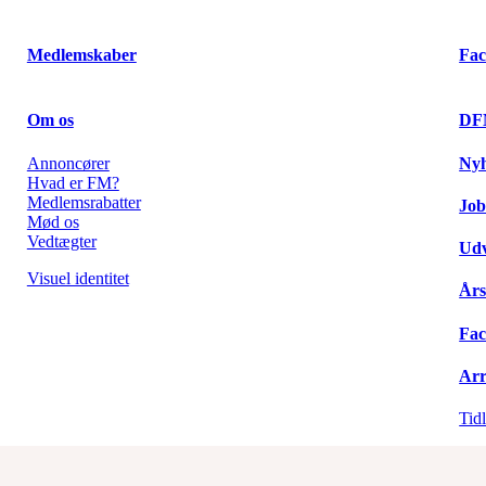
Medlemskaber
Fac
Om os
DF
Annoncører
Ny
Hvad er FM?
Medlemsrabatter
Job
Mød os
Vedtægter
Udv
Visuel identitet
Års
Fac
Arr
Tid