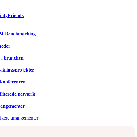
ilityFriends
M Benchmarking
heder
 i branchen
iklingsprojekter
konferencen
iliterede netværk
angementer
ligere arrangementer