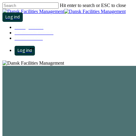
Hit enter to search or ESC to close
Close
Search
search
account
Menu
Arrangementer
Faciliterede netværk
Medlemskaber
search
Menu
account